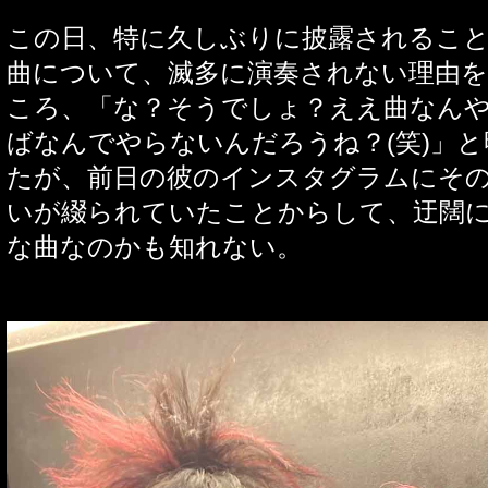
この日、特に久しぶりに披露されるこ
曲について、滅多に演奏されない理由
ころ、「な？そうでしょ？ええ曲なん
ばなんでやらないんだろうね？
(
笑
)
」と
たが、前日の彼のインスタグラムにそ
いが綴られていたことからして、迂闊
な曲なのかも知れない。