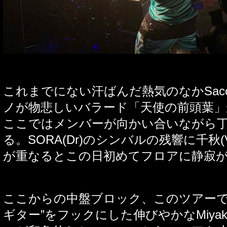
これまでにない汗ばんだ熱気のなか
Sac
ノが物悲しいバラード「天使の前頭葉」
ここではメンバーが向かい合いながら
る。
SORA(Dr)
のシンバルの残響に千秋
(
が重なるとこの日初めてフロアに静寂
ここからの中盤ブロック、このツアー
ギター
”
をフックにした伸びやかな
Miyak