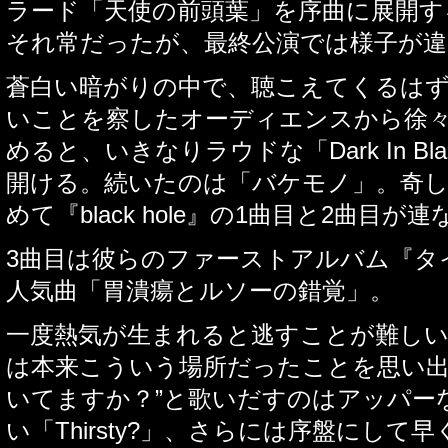
ラード「天使の前頭葉」を序曲に展開す
それ常だったが、最終公演では様子が違
蒼白い暗がりの中で、聴こえてくるは
いことを察したオーディエンスから徐
めると、いきなりラウドな「
Dark In Bl
開ける。続いたのは「バケモノ」。奇
めて『
black hole
』の
1
曲目と
2
曲目が連
3
曲目は彼らのファーストアルバム『タ
人気曲「胃潰瘍とルソーの錯覚」。
一度熱気が生まれると逃すことが難し
は本来こういう場所だったことを思い
いてますか？
”
と歌いだすのはアッパー
い「
Thirsty?
」、さらには序盤にして早