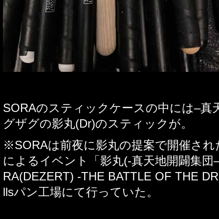
SORA
のスティックケースの中には
–
真
グザグの影丸
(Dr)
のスティックが。
※
SORA
は前夜に影丸の提案で開催され
によるイベント「影丸
(-
真天地開闢集団
RA(DEZERT) -THE BATTLE OF THE D
lls
パン工場にて行っていた。