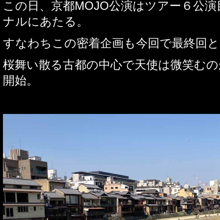
この日、京都
MOJO
公演はツアー６公演
ナルにあたる。
すなわちこの密着企画も今回で最終回と
桜舞い散る古都の中心で天使は微笑むの
開始。