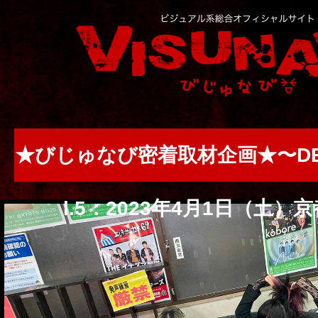
★びじゅなび密着取材企画★〜DEZ
l.5：2023年4月1日（土）京