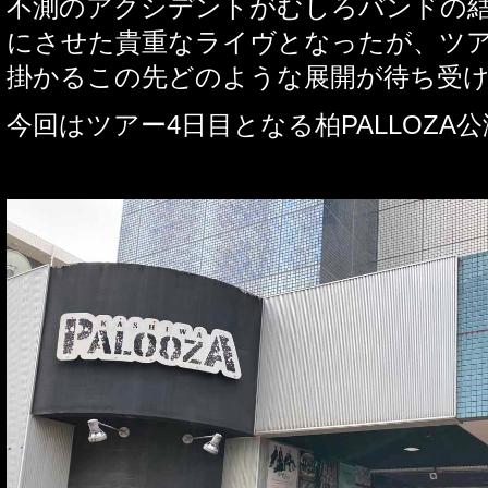
不測のアクシデントがむしろバンドの
にさせた貴重なライヴとなったが、ツ
掛かるこの先どのような展開が待ち受
今回はツアー
4
日目となる柏
PALLOZA
公