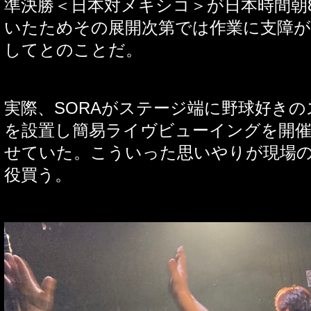
準決勝＜日本対メキシコ＞が日本時間朝
いたためその展開次第では作業に支障
してとのことだ。
実際、
SORA
がステージ端に野球好きの
を設置し簡易ライヴビューイングを開
せていた。こういった思いやりが現場
役買う。