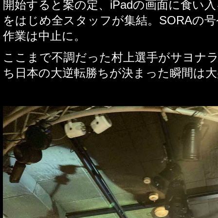
開始すると案の定、
iPad
の画面に食い入
をはじめ全スタッフが集結。
SORA
の号
作業は中止に。
ここまで不調だった村上選手がサヨナ
ち日本の大逆転勝ちが決まった瞬間は大