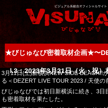
★びじゅなび密着取材企画★〜DEZ
l.3：2023年3月21日（火・祝）
3
月
11
日
(
土
)
新横浜
NEW SIDE BEACH!!
る＜
DEZERT LIVE TOUR 2023 /
天使の
びじゅなびでは初日新横浜に続き、
3
日
も密着取材を果たした。