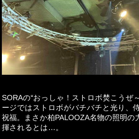
SORA
の
“
おっしゃ！ストロボ焚こうぜ
ージではストロボがバチバチと光り、
祝福。まさか柏
PALOOZA
名物の照明の
揮されるとは
…
。