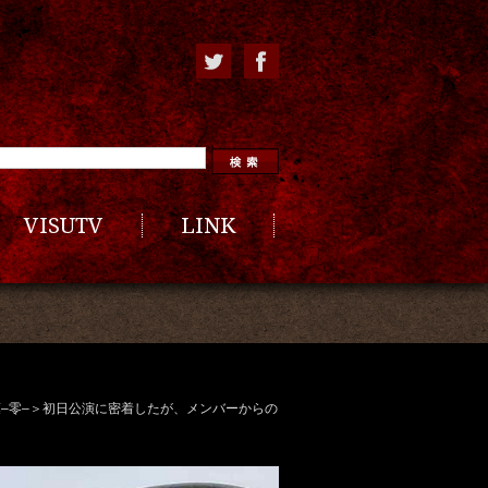
VISUTV
LINK
葉
–
零
–
＞初日公演に密着したが、メンバーからの