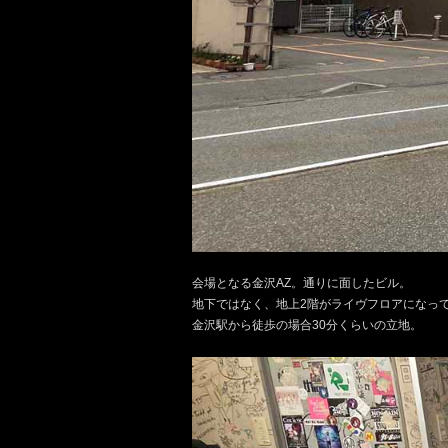
会場となる金沢
AZ
。通りに面したビル。
地下ではなく、地上
2
階がライヴフロアになっ
金沢駅から徒歩の場合
30
分くらいの立地。