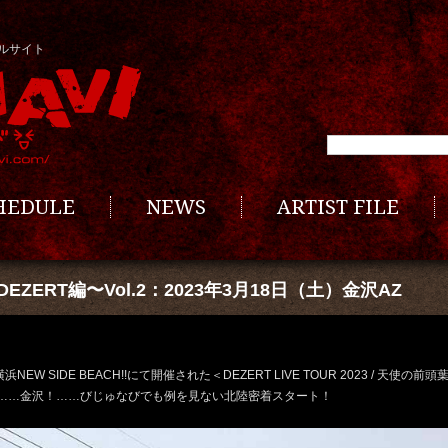
ルサイト
CHEDULE
NEWS
ARTIST FILE
ERT編〜Vol.2：2023年3月18日（土）金沢AZ
横浜
NEW SIDE BEACH!!
にて開催された＜
DEZERT LIVE TOUR 2023 /
天使の前頭
……金沢！……びじゅなびでも例を見ない北陸密着スタート！