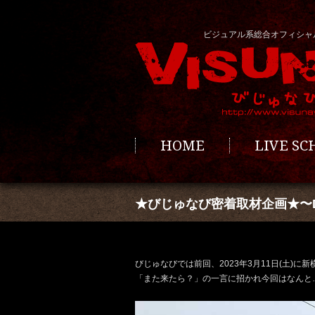
ビジュアル系総合オフィシャ
HOME
LIVE S
★びじゅなび密着取材企画★〜DEZ
びじゅなびでは前回、
2023
年
3
月
11
日
(
土
)
に新
「また来たら？」の一言に招かれ今回はなんと