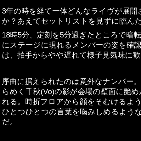
3
年の時を経て一体どんなライ
ヴ
が展開
か？あえてセットリストを見ずに臨ん
18
時
5
分、定刻を
5
分過ぎたところで暗
にステージに現れるメンバーの姿を確
は、拍手からやや遅れて様子見気味に歓
序曲に据えられたのは意外なナンバー
らめく千秋
(Vo)
の影が会場の壁面に艶め
れる。時折フロアから顔をそむけるよ
ひとつひとつの言葉を噛みしめるよう
だ。