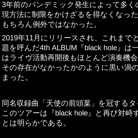
3
年前のパンデミック発生によって多く
現方法に制限をかけざるを得なくなっ
もちろん例外ではなかった。
2019
年
11
月にリリースされ、これまで
題を呼んだ
4th ALBUM
『
black hole
』は
はライヴ活動再開後もほとんど演奏機
その存在がなかったかのように黒い渦
まった。
同名収録曲「天使の前頭葉」を冠するタ
このツアーは『
black hole
』と再び対峙
とは明らかである。