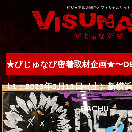
★びじゅなび密着取材企画★〜DEZ
l.1：2023年3月11日（土）新横浜N
EACH!!