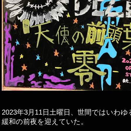
2023
年
3
月
11
日土曜日、世間ではいわゆ
緩和の前夜を迎えていた。