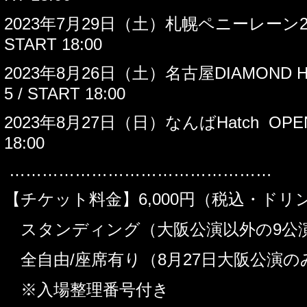
2023
年
7
月
29
日（土）札幌ペニーレーン
START 18:00
2023
年
8
月
26
日（土）名古屋
DIAMOND H
5 / START 18:00
2023
年
8
月
27
日（日）なんば
Hatch OPEN
18:00
…………………………………………
【チケット料金】
6,000
円（税込・ドリ
スタンディング（大阪公演以外の
9
公
全自由
/
座席有り（
8
月
27
日大阪公演の
※入場整理番号付き