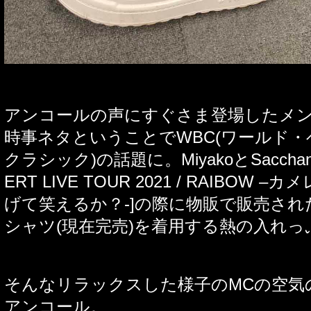
アンコールの声にすぐさま登場したメ
時事ネタということで
WBC(
ワールド・
クラシック
)
の話題に。
Miyako
と
Saccha
ERT LIVE TOUR 2021
/
RAIBOW –
カメ
げて笑えるか？
-]
の際に物販で販売され
シャツ
(
現在完売
)
を着用する熱の入れっ
そんなリラックスした様子の
MC
の空気
アンコール。