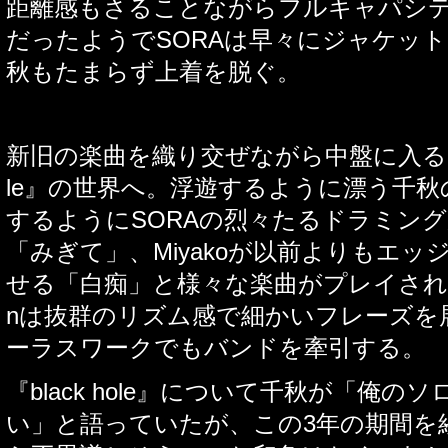
距離感もさることながらフルキャパシ
だったようで
SORA
は早々にジャケット
秋もたまらず上着を脱ぐ。
新旧の楽曲を織り交ぜながら中盤に入る
le
』の世界へ。浮遊するように漂う千秋
するように
SORA
の烈々たるドラミング
「みぎて」、
Miyako
が以前よりもエッ
せる「白痴」と様々な楽曲がプレイさ
n
は抜群のリズム感で細かいフレーズを
ーラスワークでもバンドを牽引する
。
『
black hole
』について千秋が「俺のソ
い」と語っていたが、この
3
年の期間を