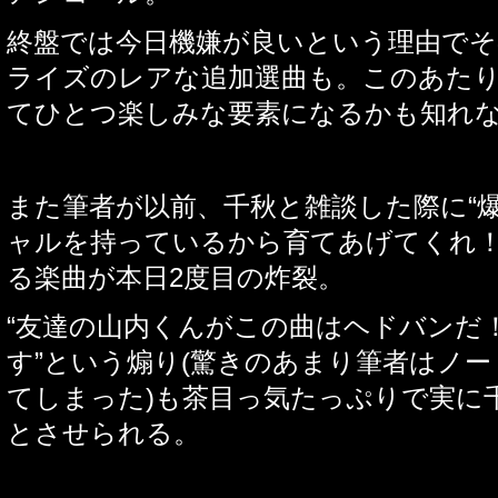
終盤では今日機嫌が良いという理由でそ
ライズのレアな追加選曲も。このあた
てひとつ楽しみな要素になるかも知れ
また筆者が以前、千秋と雑談した際に
“
ャルを持っているから育てあげてくれ
る楽曲が本日
2
度目の炸裂。
“
友達の山内くんがこの曲はヘドバンだ
す
”
という煽り
(
驚きのあまり筆者はノー
てしまった
)
も茶目っ気たっぷりで実に
とさせられる。