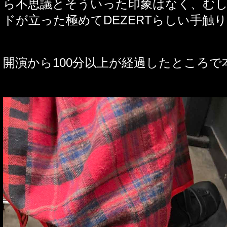
ら不思議とそういった印象はなく、む
ドが立った極めて
DEZERT
らしい手触り
開演から
100
分以上が経過したところで