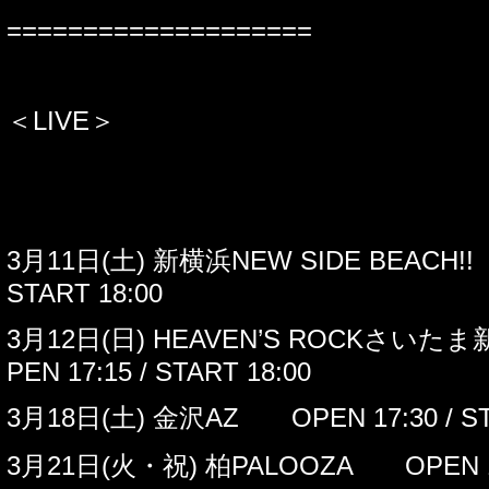
====================
＜
LIVE＞
■
DEZERT LIVE TOUR 2023 /
天使の前
3
月
11
日
(
土
)
新横浜
NEW SIDE BEACH!!
START 18:00
3
月
12
日
(
日
) HEAVEN’S ROCK
さいたま
PEN 17:15 / START 18:00
3
月
18
日
(
土
)
金沢
AZ
OPEN 17:30 / S
3
月
21
日
(
火・祝
)
柏
PALOOZA
OPEN 1