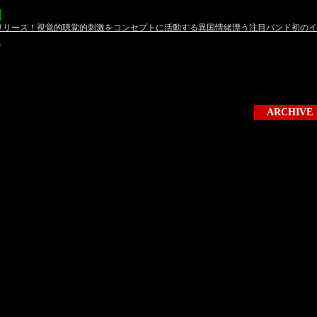
九龍」リリース！視覚的聴覚的刺激をコンセプトに活動する異国情緒漂う注目バンド初のイ
】
ARCHIVE