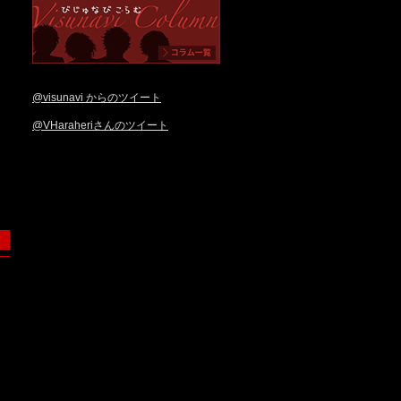
@visunavi からのツイート
@VHaraheriさんのツイート