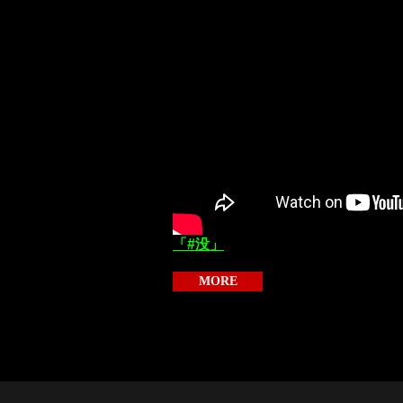
「#没」
MORE