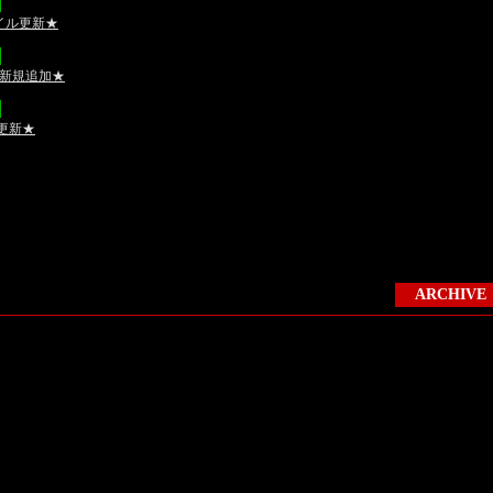
ァイル更新★
ル新規追加★
更新★
ARCHIVE