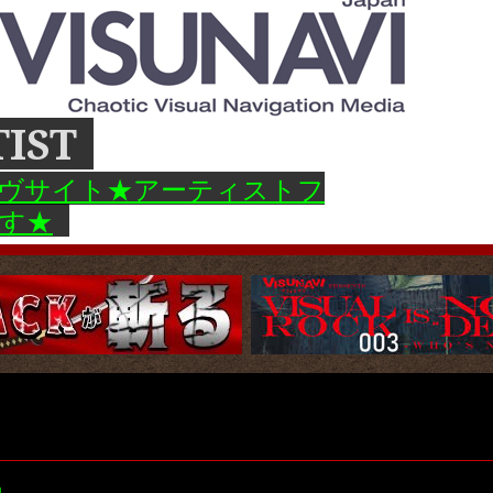
TIST
カイヴサイト★アーティストフ
す★