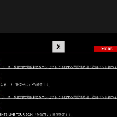
MORE
九龍」リリース！視覚的聴覚的刺激をコンセプトに活動する異国情緒漂う注目バンド初のイ
】
なる！？『推幸せに』MV解禁！！
九龍」リリース！視覚的聴覚的刺激をコンセプトに活動する異国情緒漂う注目バンド初のイ
】
NTS LIVE TOUR 2024 「波瀾万丈」開催決定！！