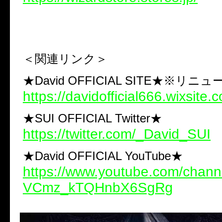
＜関連リンク＞
★David OFFICIAL SITE★※リニ
https://davidofficial666.wixsite.
★SUI OFFICIAL Twitter★
https://twitter.com/_David_SUI
★David OFFICIAL YouTube★
https://www.youtube.com/chann
VCmz_kTQHnbX6SgRg