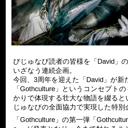
びじゅなび読者の皆様を「David」
いざなう連続企画。
今回、3周年を迎えた「David」が
「Gothculture」というコンセプト
かりで体現する壮大な物語を綴ると
じゅなびの全面協力で実現した特別
「Gothculture」の第一弾「Gothculture 