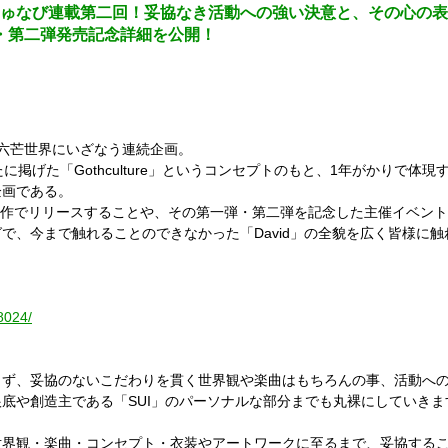
じゅなび連載第二回！妥協なき活動への強い決意と、その心の表れ＜D
弾・第二弾発売記念詳細を公開！
の六芒世界にいざなう連続企画。
たに掲げた「Gothculture」というコンセプトのもと、1年がかりで
企画である。
のを全6部作でリリースすることや、その第一弾・第二弾を記念した主催イベ
で、今まで触れることのできなかった「David」の全貌を広く皆様に
8024/
らず、妥協のないこだわりを貫く世界観や楽曲はもちろんの事、活動へ
底や創造主である「SUI」のパーソナルな部分までも丸裸にしていきま
世界観・楽曲・コンセプト・衣装やアートワークに至るまで、妥協する