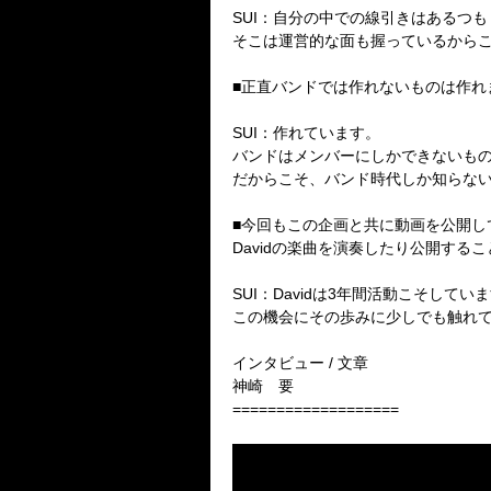
SUI：自分の中での線引きはあるつ
そこは運営的な面も握っているから
■正直バンドでは作れないものは作れ
SUI：作れています。
バンドはメンバーにしかできないも
だからこそ、バンド時代しか知らない
■今回もこの企画と共に動画を公開し
Davidの楽曲を演奏したり公開する
SUI：Davidは3年間活動こそして
この機会にその歩みに少しでも触れ
インタビュー / 文章
神崎 要
===================