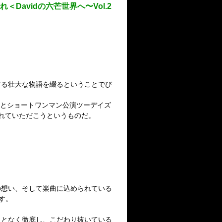
avidの六芒世界へ〜Vol.2
体現する壮大な物語を綴るということでび
ントとショートワンマン公演ツーデイズ
触れていただこうというものだ。
の想い、そして楽曲に込められている
す。
ことなく徹底し、こだわり抜いている