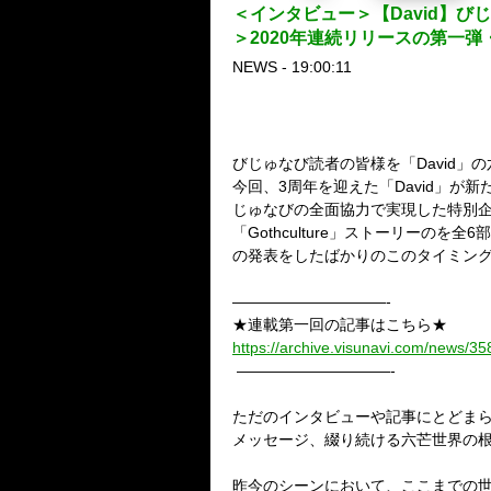
＜インタビュー＞【David】び
＞2020年連続リリースの第一
NEWS - 19:00:11
びじゅなび読者の皆様を「David」
今回、3周年を迎えた「David」が新
じゅなびの全面協力で実現した特別
「Gothculture」ストーリー
の発表をしたばかりのこのタイミング
——————————-
★連載第一回の記事はこちら★
https://archive.visunavi.com/news/35
——————————-
ただのインタビューや記事にとどま
メッセージ、綴り続ける六芒世界の根
昨今のシーンにおいて、ここまでの