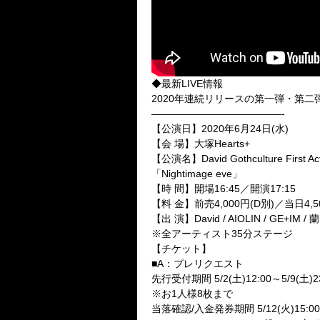
◆最新LIVE情報
2020年連続リリースの第一弾・第二弾
—————————————-
【公演日】2020年6月24日(水)
【会 場】大塚Hearts+
【公演名】David Gothculture First
「Nightimage eve」
【時 間】開場16:45／開演17:15
【料 金】前売4,000円(D別)／当日4,5
【出 演】David / AIOLIN / GE+IM / 
※全アーティスト35分ステージ
【チケット】
■A：プレリクエスト
先行受付期間 5/2(土)12:00～5/9(土)23
※お1人様8枚まで
当落確認/入金発券期間 5/12(火)15:00～