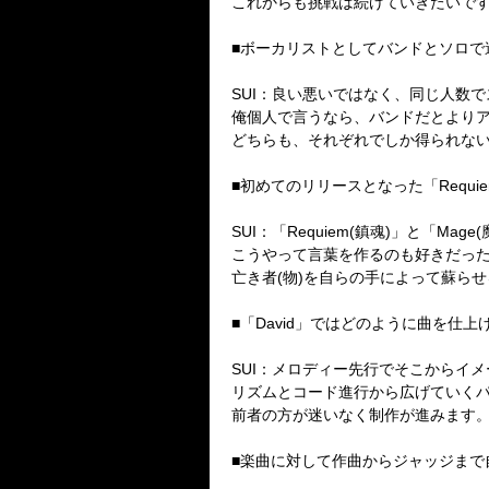
これからも挑戦は続けていきたいで
■ボーカリストとしてバンドとソロで
SUI：良い悪いではなく、同じ人数
俺個人で言うなら、バンドだとより
どちらも、それぞれでしか得られな
■初めてのリリースとなった「Requi
SUI：「Requiem(鎮魂)」と「Ma
こうやって言葉を作るのも好きだっ
亡き者(物)を自らの手によって蘇ら
■「David」ではどのように曲を仕
SUI：メロディー先行でそこからイ
リズムとコード進行から広げていく
前者の方が迷いなく制作が進みます
■楽曲に対して作曲からジャッジまで