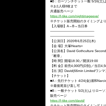
■B：ローソンチケット一般 5/16(土
※お1人様8枚まで
共通販売ページ
https://l-tike.com/nightimageeve/
※チケット販売開始のタイミングよ
【入場順】A→B→当日券
—————————————-
—————————————-
【公演日】2020年6月25日(木)
【会 場】大塚Hearts+
【公演名】David Gothculture Sec
「断章」
【時 間】開場18:30／開演19:00
【料 金】前売4,000円(D別)／当日4,5
【出 演】David(66min Limitedワンマ
【チケット】
■A：先行チケット 4/24(金)浦和Narc
※最後尾並び直し可
■B：一般チケット 5/2(土)よりロー
販売ページ
https://l-tike.com/david/
※チケット販売開始のタイミングよ