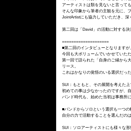
アーティストは類を見ないと言って
そんな印象から筆者の主観を元に、プロ
JointArtistにも協力していただ
第二回は「David」の活動に対す
====================
■第二回のインタビューとなりますが
今回も大ボリュームでいかせていた
第一回で語られた「自身のご縁から
リース。
これはかなりの覚悟のいる選択だっ
SUI：もともと、その展開を考えた
初めての事は少なかったのですが、
バンド時代も、始めた当初は事務所
■バンドからソロという選択も一つの
自分の力で活動することを選んだの
SUI：ソロアーティストにも様々な