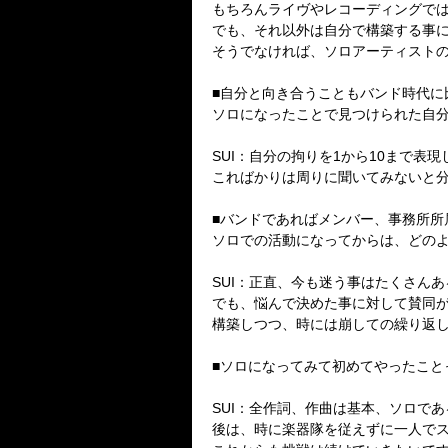
もちろんライヴやレコーディングで
でも、それ以外は自分で構築する事に
そうでなければ、ソロアーティスト
■自分と向き合うこともバンド時代に
ソロになったことで見つけられた自
SUI：自分の拘りを1から10まで表
こればかりは周りに聞いてみないと
■バンドであればメンバー、事務所所
ソロでの活動になってからは、どの
SUI：正直、今も迷う事はたくさん
でも、悩んで決めた事に対して賛同
構築しつつ、時には崩しての繰り返
■ソロになってみて初めてやったこと
SUI：全作詞、作曲は基本、ソロで
後は、時に楽器隊を従えずに一人で