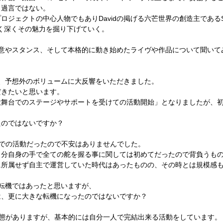
も過言ではない。
ジェクトの中心人物でもありDavidの掲げる六芒世界の創造主であるSU
き、深く深くその魅力を掘り下げていく。
る決意やスタンス、そして本格的に動き始めたライヴや作品について聞いて
、予想外のボリュームに大反響をいただきました。
だきたいと思います。
大舞台でのステージやサポートを受けての活動開始」となりましたが、
たのではないですか？
上での活動だったので不安はありませんでした。
自分自身の手で全ての舵を握る事に関しては初めてだったので背負うも
に所属せず自主で運営していた時代はあったものの、その時とは規模感
転機ではあったと思いますが、
は、更に大きな転機になったのではないですか？
形態がありますが、基本的には自分一人で完結出来る活動をしています。