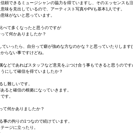
は信頼できるミュージシャンの協力を得ていますし、そのエッセンスも
意味を見出しているので、アーティスト写真やPVも基本1人です。
の意味がないと思っています。
比べて多くなったと思うのですが
分って何かありましたか？
現していったら、自分って癖が強めな方なのかな？と思っていたりします(
分からない事ですけどね。
属などであればスタッフなど意見をぶつけ合う事もできると思うのです
ようにして確信を得ていましたか？
あるし難しいです。
があると確信の根拠になっていきます。
しです。
って何かありましたか？
ある事の拘りの1つなので続けています。
ステージに立ったり。