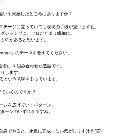
す。
違いを実感したところはありますか？
でステージに立っていても表現の手段が違いますね。
アグレッシブに、ソロだとより繊細に。
いものがあると思います。
emage」のテーマを教えてください。
ge(魔術)」を組み合わせた造語です。
たりします。
せるという意味をもっています。
上げていくのですか？
メージを広げていくパターン、
パターンのいずれかですね。
。
自身でやると、永遠に完成しない気がしますけど(笑)