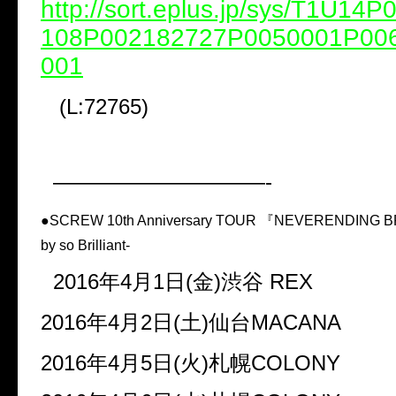
http://sort.eplus.jp/sys/T1U14
108P002182727P0050001P00
001
(L:72765)
——————————-
●SCREW 10th Anniversary TOUR 『NEVERENDING B
by so Brilliant-
2016年4月1日(金)渋谷 REX
2016年4月2日(土)仙台MACANA
2016年4月5日(火)札幌COLONY