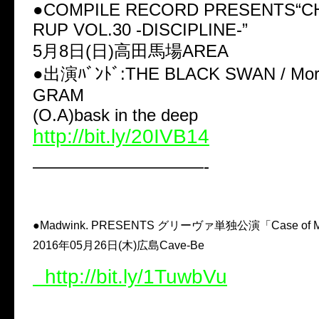
●COMPILE RECORD PRESENTS“C
RUP VOL.30 -DISCIPLINE-”
5月8日(日)高田馬場AREA
●出演ﾊﾞﾝﾄﾞ:THE BLACK SWAN / Mo
GRAM
(O.A)bask in the deep
http://bit.ly/20IVB14
——————————-
●Madwink. PRESENTS グリーヴァ単独公演「Case of MA
2016年05月26日(木)広島Cave-Be
http://bit.ly/1TuwbVu