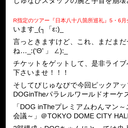
じゅなびスタッフの腕と手首を崩壊させた(;
R指定のツアー『日本八十八箇所巡礼』5・6月
います_(┐「ε:)_
言っときますけど、これ、まだまだ
ね…_:(‘Θ’ 」 ∠):_
チケットをゲットして、是非ライブ
下さいませ！！！
そしてびじゅなびで今回ピックアッ
DOGinTheパラレルワールドオー
「DOG inTheプレミアムわんマン
会議～」＠TOKYO DOME CITY HA