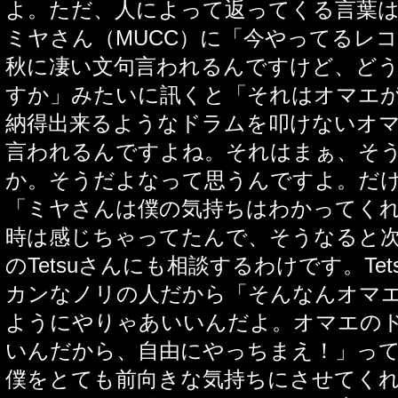
よ。ただ、人によって返ってくる言葉
ミヤさん（MUCC）に「今やってるレ
秋に凄い文句言われるんですけど、ど
すか」みたいに訊くと「それはオマエ
納得出来るようなドラムを叩けないオ
言われるんですよね。それはまぁ、そ
か。そうだよなって思うんですよ。だ
「ミヤさんは僕の気持ちはわかってく
時は感じちゃってたんで、そうなると次はD
のTetsuさんにも相談するわけです。Te
カンなノリの人だから「そんなんオマ
ようにやりゃあいいんだよ。オマエの
いんだから、自由にやっちまえ！」っ
僕をとても前向きな気持ちにさせてく