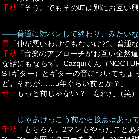
千秋
「そう。でもその時は別にお互い興
――普通に対バンして終わり、みたい
尋
「仲が悪いわけでもないけど。普通
千秋
「音楽のアプローチがお互い全然違
な話にもならず。Cazquiくん（NOCTURN
STギター）とギターの音についてちょ
ど。それが……5年ぐらい前とか？」
尋
「もっと前じゃない？ 忘れた（笑）
――じゃあけっこう前から接点はあっ
千秋
「もちろん。2マンもやったことあ