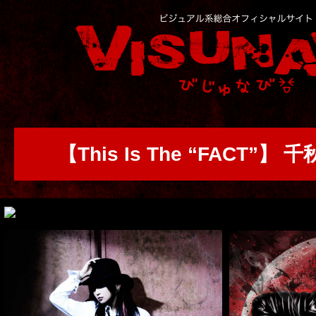
【This Is The “FACT”】