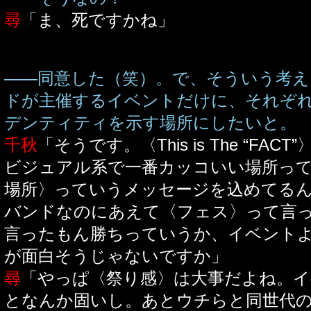
尋
「ま、死ですかね」
――同意した（笑）。で、そういう考
ドが主催するイベントだけに、それぞ
デンティティを示す場所にしたいと。
千秋
「そうです。〈This is The “FA
ビジュアル系で一番カッコいい場所っ
場所〉っていうメッセージを込めてるん
バンドなのにあえて〈フェス〉って言
言ったもん勝ちっていうか、イベント
が面白そうじゃないですか」
尋
「やっぱ〈祭り感〉は大事だよね。
となんか固いし。あとウチらと同世代