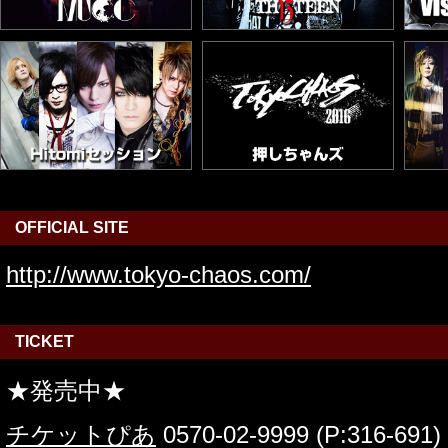
OFFICIAL SITE
http://www.tokyo-chaos.com/
TICKET
★発売中★
チケットぴあ
0570-02-9999 (P:316-691)