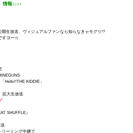
」情報♪♪♪♪
公開生放送、ヴィジュアルファンなら知らなきゃモグリ!?
ですヨー☆
E
EGUNS
!THE KIDDIE」
」拡大生放送
w*
AT SHUFFLE』
放送
トリーミング中継で