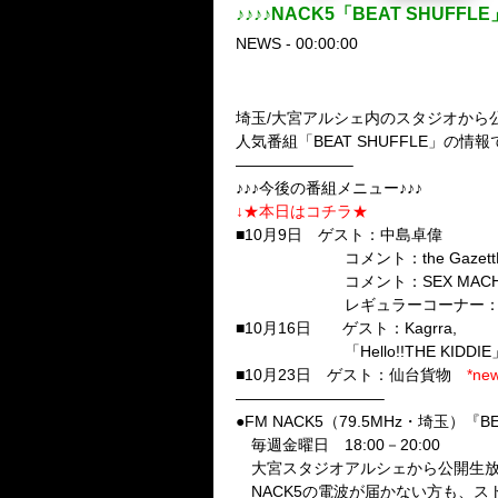
♪♪♪♪NACK5「BEAT SHUFFLE
NEWS - 00:00:00
埼玉/大宮アルシェ内のスタジオから
人気番組「
BEAT SHUFFLE
」の情報
———————–
♪♪♪今後の番組メニュー♪♪♪
↓★本日はコチラ★
■10月9日 ゲスト：中島卓偉
コメント：the Gazett
コメント：SEX MACHIN
レギュラーコーナー：「Hello!
■10月16日 ゲスト：Kagrra,
「Hello!!THE KIDDIE
■10月23日 ゲスト：仙台貨物
*ne
—————————–
●FM NACK5（79.5MHz・埼玉）『BE
毎週金曜日 18:00－20:00
大宮スタジオアルシェから公開生
NACK5の電波が届かない方も、ス