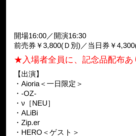
●2010.3.5(金)
クラブチッタ川崎
開場16:00／開演16:30
前売券￥3,800(Ｄ別)／当日券￥4,300
★入場者全員に、記念品配布あ
【出演】
・Aioria＜一日限定＞
・-OZ-
・ν［NEU］
・ALiBi
・Zip.er
・HERO＜ゲスト＞