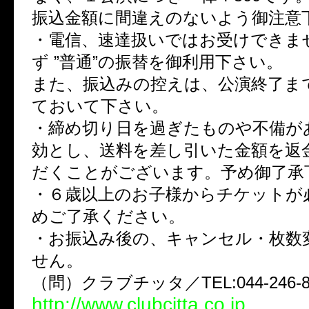
振込金額に間違えのないよう御注意
・電信、速達扱いではお受けできま
ず ”普通”の振替を御利用下さい。
また、振込みの控えは、公演終了ま
ておいて下さい。
・締め切り日を過ぎたものや不備が
効とし、送料を差し引いた金額を返
だくことがございます。予め御了承
・６歳以上のお子様からチケットが
めご了承ください。
・お振込み後の、キャンセル・枚数
せん。
（問）クラブチッタ／TEL:044-246-8
http://www.clubcitta.co.jp