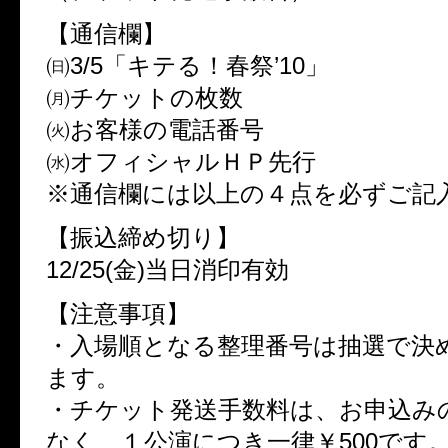
【通信欄】
㈰3/5「キテる！春祭’10」
㈪チケットの枚数
㈫お客様の電話番号
㈬オフィシャルＨＰ先行
※通信欄には以上の４点を必ずご記
【振込締め切り】
12/25(金)当日消印有効
【注意事項】
・入場順となる整理番号は抽選で決
ます。
・チケット発送手数料は、お申込み
なく、１公演につき一律￥500です