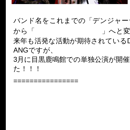
バンド名をこれまでの「デンジャー
DANGER☆GANG
から「
」へと
来年も活発な活動が期待されているD
ANGですが、
3月に目黒鹿鳴館での単独公演が開
た！！！
================
■2010年ワンマン決定■
3/7(日)
目黒鹿鳴館
『～Secret Circus～』