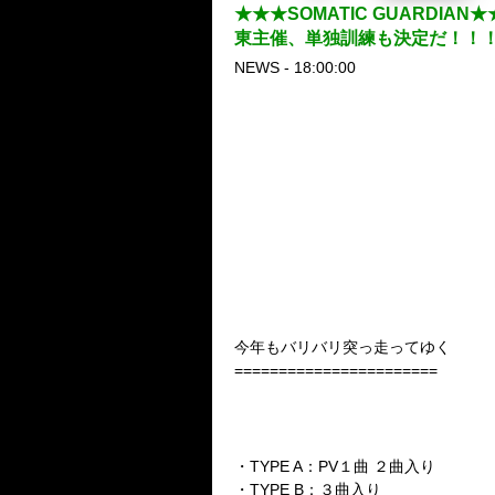
★★★SOMATIC GUARDIA
東主催、単独訓練も決定だ！！
NEWS - 18:00:00
SOM
今年もバリバリ突っ走ってゆく
=======================
◎5th SINGLE発売決定！
『桜モノクローム』
2010年02月17日２タイプ同
・TYPE A：PV１曲 ２曲入り
・TYPE B：３曲入り