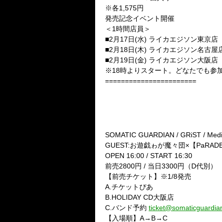
※各1,575円
発売記念イベント開催
＜1時間店員＞
■2月17日(水) ライカエジソン東京店
■2月18日(木) ライカエジソン名古屋
■2月19日(金) ライカエジソン大阪店
※18時よりスタート。どなたでも参
=======================
◎阪名東主催決定!!
2/22（月）HOLIDAY OSAKA
★SOMATIC GUARDIAN主催
『サクラ大作戦～大阪制圧宣言
SOMATIC GUARDIAN / GRiST / Med
GUEST:お遊戯ゎが魔々団×【PaRADE
OPEN 16:00 / START 16:30
前売2800円 / 当日3300円（D代別）
【前売チケット】※1/8発売
A.チケットぴあ
B.HOLIDAY CD大阪店
C.バンド予約
ticket@somaticguardia
【入場順】A→B→C