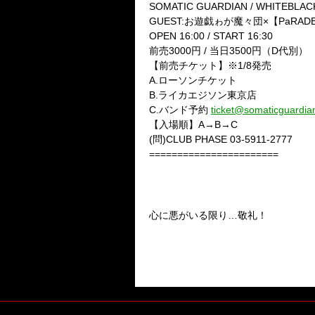
SOMATIC GUARDIAN / WHITEBLACK 
GUEST:お遊戯ゎが魔々団×【PaRADE
OPEN 16:00 / START 16:30
前売3000円 / 当日3500円（D代別）
【前売チケット】※1/8発売
A.ローソンチケット
B.ライカエジソン東京店
C.バンド予約
ticket@somaticguardia
【入場順】A→B→C
(問)CLUB PHASE 03-5911-2777
=======================
4/30(金）渋谷BOXX
★☆★SOMATIC GUARDI
詳細後日
心に悪がいる限り…敬礼！