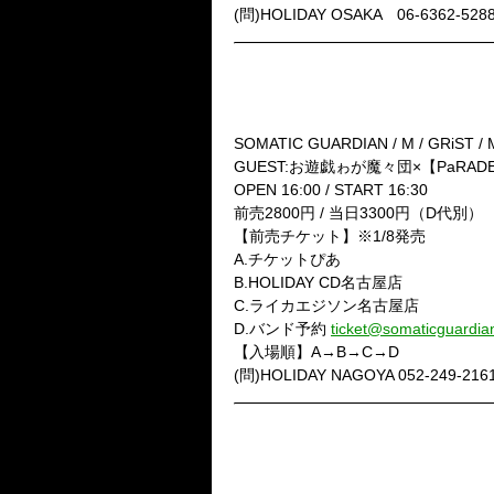
(問)HOLIDAY OSAKA 06-6362-528
2/23（火）HOLIDAY NAGOYA
◆SOMATIC GUARDIAN主催
『サクラ大作戦～名古屋制圧宣
SOMATIC GUARDIAN / M / GRiST /
GUEST:お遊戯ゎが魔々団×【PaRADE
OPEN 16:00 / START 16:30
前売2800円 / 当日3300円（D代別）
【前売チケット】※1/8発売
A.チケットぴあ
B.HOLIDAY CD名古屋店
C.ライカエジソン名古屋店
D.バンド予約
ticket@somaticguardia
【入場順】A→B→C→D
(問)HOLIDAY NAGOYA 052-249-216
2/26（金）高田馬場CLUB PHAS
◆SOMATIC GUARDIAN主催
『サクラ大作戦～東京制圧宣言