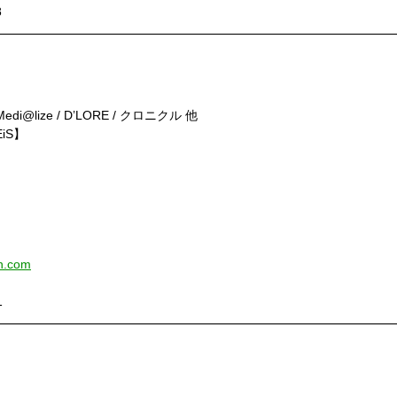
8
イベント◆
言～』
 Medi@lize / D’LORE / クロニクル 他
iS】
n.com
1
E
イベント◆
～』