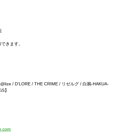
店
加できます。
イベント★
～』
i@lize / D’LORE / THE CRIME / リゼルグ / 白鴉-HAKUA-
iS】
n.com