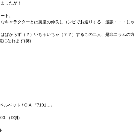
りましたが！
タート。
的なキャラクターとは裏腹の仲良しコンビでお送りする、漫談・・・じ
はばからず（？）いちゃいちゃ（？？）するこの二人、是非コラムの方
覧になれます(笑)
隊】●
/ ベルベット / O.A;『7191…』
300-（D別）
ト