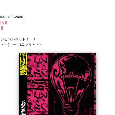
5786-2400）
!!
!
ているベルベット！！！
・・(￣ー￣)ニヤリ・・・