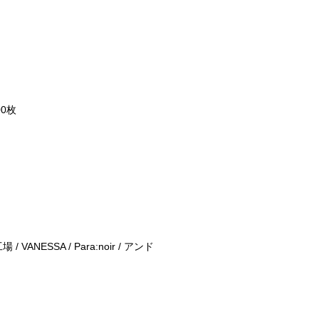
 Single
000枚
A BOXX
/ VANESSA / Para:noir / アンド