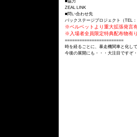
■協力
ZEAL LINK
■問い合わせ先
バックステージプロジェクト（TEL：03-
※ベルベットより重大拡張発言有り
※入場者全員限定特典配布物有り!
========================
時を経るごとに、暴走機関車と化し
今後の展開にも・・・大注目ですぞ・