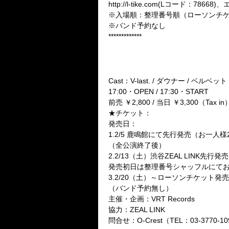
http://l-tike.com(Lコード：78668
※入場順：整理番号順（ローソンチ
※バンド予約なし
*************
●2ケ月連続4マン 其の二【黒龍
■V-last.PRESENTS「渋
2010年4月5日（月）渋谷O-Cr
Cast：V-last. / ダウナー / ベルベット
17:00・OPEN / 17:30・START
前売 ￥2,800 / 当日 ￥3,300（Tax i
★チケット：
発売日：
1.2/5 鹿鳴館にて先行発売（お一人様
（全公演終了後）
2.2/13（土）渋谷ZEAL LINK先行発売
発売初日は整理番号シャッフルにてお
3.2/20（土）～ローソンチケット
（バンド予約無し）
主催・企画：VRT Records
協力：ZEAL LINK
問合せ：O-Crest（TEL：03-3770-1