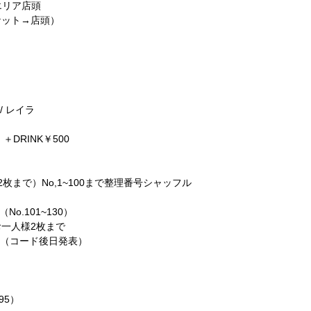
)、エリア店頭
ケット→店頭）
隊】●
谷3大爆破テロ－4.05－」■
est
 / レイラ
n）＋DRINK￥500
2枚まで）No,1~100まで整理番号シャッフル
（No.101~130）
一人様2枚まで
発売（コード後日発表）
095）