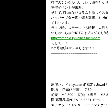
待望のシングルもいよいよ発売とな
主催イベントが来週。
そしてびじゅなびコラムも新しくス
ハイパーギター隊・煌＆葉霧、対照
ております。
ライブ時にステージでも時折、人目も
いちゃいちゃPHOTOはブログでも御
http://ameblo.jp/velbet-member/
そして！！
2ケ月連続4マンやります！！
========================
●2ケ月連続4マン 其の一【白虎
■びじゅなびぷれぜんつ
★Mixed Candies Vol.19★
暴動雛祭前夜祭■
3月2日（火）高田馬場AREA
出演バンド：Lycaon /R指定 / Jewel 
開場 17:00 / 開演 17:30
前売 ￥2,800-（D別） / 当日 ￥3,
問:高田馬場AREA 03-3361-1069
★チケット：12/19～ローソンチケッ