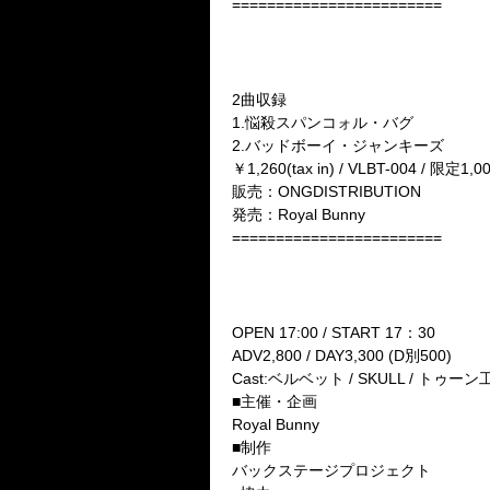
========================
★2010年1月20日 ベルベット4th
『悩殺スパンコォル・バグ』
発売!!
2曲収録
1.悩殺スパンコォル・バグ
2.バッドボーイ・ジャンキーズ
￥1,260(tax in) / VLBT-004 / 限定1,
販売：ONGDISTRIBUTION
発売：Royal Bunny
========================
■ベルベット一周年記念主催
暴動区域【B】覚醒包囲網■
2010年1月26日（火）SHIBUY
OPEN 17:00 / START 17：30
ADV2,800 / DAY3,300 (D別500)
Cast:ベルベット / SKULL / トゥーン工場 
■主催・企画
Royal Bunny
■制作
バックステージプロジェクト