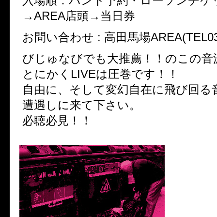
入場順：バンド予約・ローソンチケ
→AREA店頭→当日券
お問い合わせ : 高田馬場AREA(TEL03-3
びじゅなびでも大推薦！！のこの音
とにかくLIVEは圧巻です！！
自由に、そして変幻自在に飛び回る
遭遇しに来て下さい。
必聴必見！！