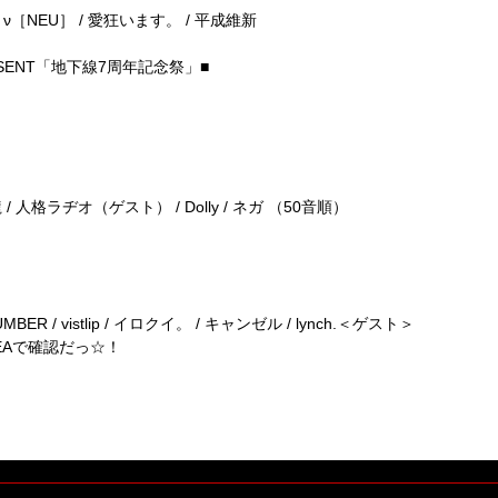
 HERO / ν［NEU］ / 愛狂います。 / 平成維新
PRESENT「地下線7周年記念祭」■
 己龍 / 人格ラヂオ（ゲスト） / Dolly / ネガ （50音順）
NUMBER / vistlip / イロクイ。 / キャンゼル / lynch.＜ゲスト＞
EAで確認だっ☆！