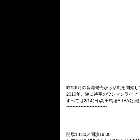
昨年9月の音源発売から活動を開始し
2010年、遂に待望のワンマンライブ「Seve
すべては2/14(日)高田馬場AREA
**************************
■Seventh Heaven TOUR FI
2010.4.29(木・祝)
都内某所
開場18:30／開演19:00