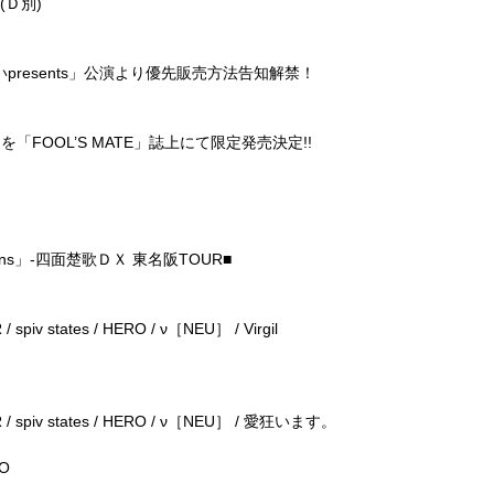
(Ｄ別)
けいpresents」公演より優先販売方法告知解禁！
「FOOL’S MATE」誌上にて限定発売決定!!
■
tions」-四面楚歌ＤＸ 東名阪TOUR■
piv states / HERO / ν［NEU］ / Virgil
/ spiv states / HERO / ν［NEU］ / 愛狂います。
RO