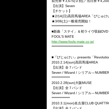
前売券￥3,675(Ｄ別)／当日券￥4,200
【出演】Seven
【チケット】
★2/14(日)高田馬場AREA「びじゅ
★3/06(土)一般発売開始！
**************************
■新曲「ステイ」＆初ライヴ収録DVD を
FOOL’S MATE
http://www.fools-mate.co.jp/
**************************
■Seventh Heaven TOUR -2010-
■『びじゅけい』presents「Revolu
2010.2.14(sun)高田馬場AREA
【出演】全７バンド
Seven / Wizard / シリアル⇔NUMBER / s
***************
2010.2.28(sun)大阪MUSE
【出演】全７バンド
Seven / Wizard / シリアル⇔NUMBER 
***************
2010.3.1(mon)名古屋CLUB QUATT
【出演】全７バンド