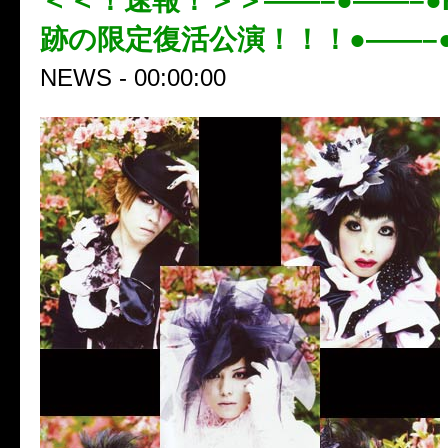
＜＜！速報！＞＞——–●——–●F
跡の限定復活公演！！！●——–
NEWS - 00:00:00