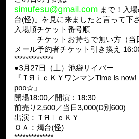
simufesu@gmail.com
まで！入場
台(怪)」を見に来ましたと言って下
入場順チケット番号順
チケットお持ちで無い方（当日
メール予約者チケット引き換え 16:0
**************
●3月27日（土）池袋サイバー
『ＴЯｉｃＫＹワンマンTime is now! Ti
poo☆』
開場18:00／開演：18:30
前売り2,500／当日3,000(D別600)
出演：ＴЯｉｃＫＹ
ＯＡ：燭台(怪)
**************