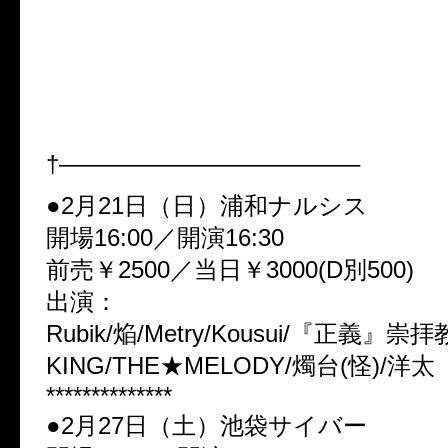
燭台(怪)TOUR The first half of
Title is
『まことに言いにくいのです
病名はアホです。』ツアー
†————————————–
●2月21日（日）浦和ナルシス
開場16:00／開演16:30
前売￥2500／当日￥3000(D別500)
出演：
Rubik/焔/Metry/Kousui/『正義』崇拝
KING/THE★MELODY/燭台(怪)/洋太
**************
●2月27日（土）池袋サイバー