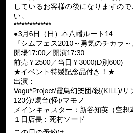
しているお客様の後になりますので
い。
**************
●3月6日（日）本八幡ルート14
『シムフェス2010～勇気のチカラ～
開場17:00／開演17:30
前売￥2500／当日￥3000(D別600)
★イベント特製記念品付き！★
出演：
Vagu*Project/霞鳥幻樂団/殺(KILL
120分/燭台(怪)/マモノ
メインキャスター：新谷知英（空想
１日店長：死村ソード
この日の予約は