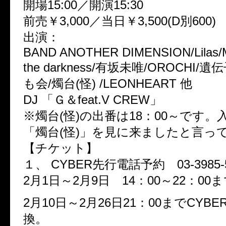
開場15:00／開演15:30
前売￥3,000／当日￥3,500(D別600)
出演：
BAND ANOTHER DIMENSION/Lilas/Me
the darkness/有坂未唯/OROCHI
も会/燭台(怪) /LEONHEART 他
DJ 「Ｇ＆feat.V CREW」
※燭台(怪)の出番は18：00～です
「燭台(怪)」を見に来ましたと言っ
【チケット】
１、 CYBER先行電話予約 03-3985-5
2月1日～2月9日 14：00～22：00
2月10日～2月26日21：00までCYB
換。