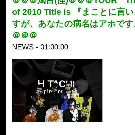
＠＠＠燭台(怪)＠＠＠TOUR The fi
of 2010 Title is 『まこと
すが、あなたの病名はアホです
＠＠＠
NEWS - 01:00:00