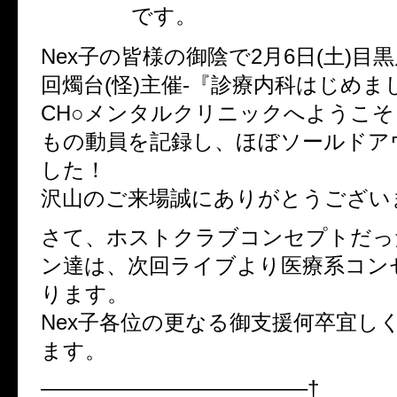
燭台(怪)
です。
Nex子の皆様の御陰で2月6日(土)目
回燭台(怪)主催-『診療内科はじめまし
CH○メンタルクリニックへようこそ～
もの動員を記録し、ほぼソールドア
した！
沢山のご来場誠にありがとうござい
さて、ホストクラブコンセプトだっ
ン達は、次回ライブより医療系コン
ります。
Nex子各位の更なる御支援何卒宜し
ます。
————————————–†