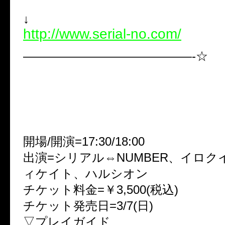
2010/2/24 ダウンロード開始
↓
http://www.serial-no.com/
——————————————-☆
◎シリアル⇔NUMBER主催イ
ちゃりばちょーDAY vol.ゆーち
・3月30日(火) 札幌メッセホ
開場/開演=17:30/18:00
出演=シリアル⇔NUMBER、イロク
ィケイト、ハルシオン
チケット料金=￥3,500(税込)
チケット発売日=3/7(日)
▽プレイガイド