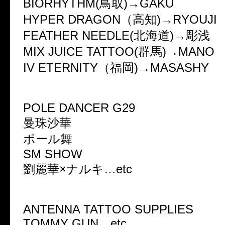
BIORHYTHM(鳥取)→GAKU
HYPER DRAGON（高知)→RYOUJI
FEATHER NEEDLE(北海道)→彫浅
MIX JUICE TATTOO(群馬)→MANO
IV ETERNITY（福岡)→MASASHY
「SHOW AREA @BLACK CH
POLE DANCER G29
曼珠沙華
ポール舞
SM SHOW
劉麗華×ナルキ…etc
「OTHER BOOTH」
ANTENNA TATTOO SUPPLIES
TOMMY GUN…etc