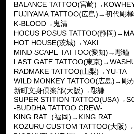
BALANCE TATTOO(宮崎)→KOWHE
FUJIYAMA TATTOO(広島)→初代
K-BLOOD→鬼清
HOCUS POSUS TATTOO(静岡)→M
HOT HOUSE(茨城)→YAKI
MIND SCAPE TATTOO(愛知)→彫鐘
LAST GATE TATTOO(東京)→WASH
RADMAKE TATTOO(山梨)→YU-TA
WILD MONKEY TATTOO(広島)→
新町文身倶楽部(大阪)→彫謙
SUPER STITION TATTOO(USA)→S
-BUDDHA TATTOO CREW-
KING RAT（福岡)→KING RAT
KOZURU CUSTOM TATTOO(大阪)