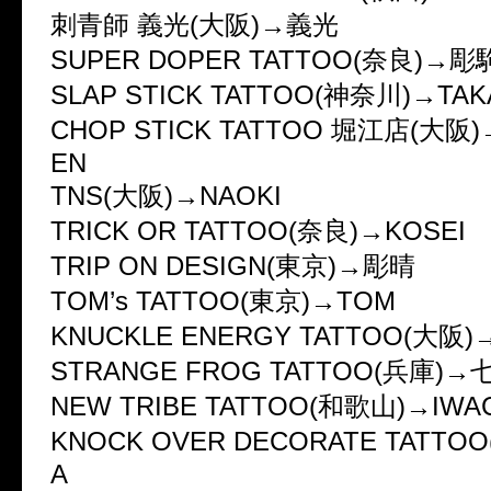
刺青師 義光(大阪)→義光
SUPER DOPER TATTOO(奈良)→彫
SLAP STICK TATTOO(神奈川)→TAK
CHOP STICK TATTOO 堀江店(大阪)
EN
TNS(大阪)→NAOKI
TRICK OR TATTOO(奈良)→KOSEI
TRIP ON DESIGN(東京)→彫晴
TOM’s TATTOO(東京)→TOM
KNUCKLE ENERGY TATTOO(大阪)
STRANGE FROG TATTOO(兵庫)→
NEW TRIBE TATTOO(和歌山)→IWA
KNOCK OVER DECORATE TATTO
A