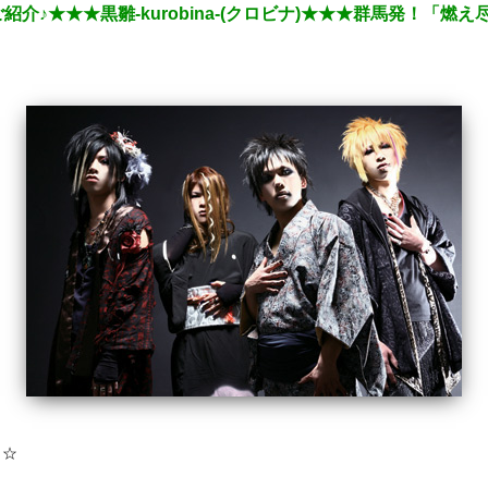
介♪★★★黒雛-kurobina-(クロビナ)★★★群馬発！「燃
ト☆
！