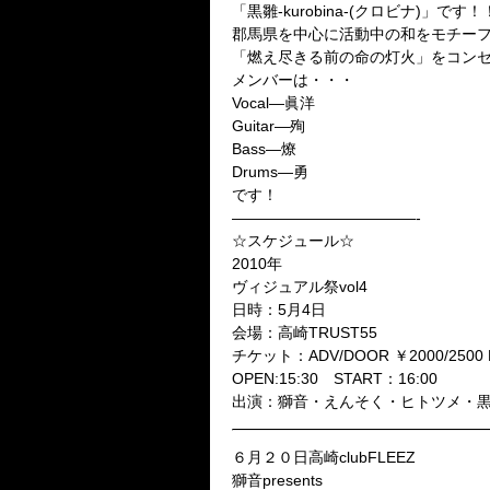
「黒雛-kurobina-(クロビナ)」
です！
郡馬県を中心に活動中の和をモチーフにし
「燃え尽きる前の命の灯火」をコン
メンバーは・・・
Vocal—眞洋
Guitar—殉
Bass—燎
Drums—勇
です！
————————————-
☆スケジュール☆
2010年
ヴィジュアル祭vol4
日時：5月4日
会場：高崎TRUST55
チケット：ADV/DOOR ￥2000/2500 
OPEN:15:30 START：16:00
出演：獅音・えんそく・ヒトツメ・黒雛-k
６月２０日高崎clubFLEEZ
獅音presents