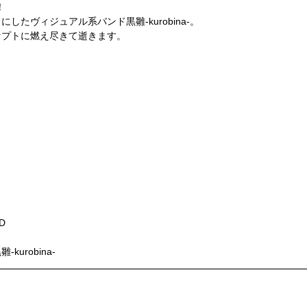
！
たヴィジュアル系バンド黒雛-kurobina-。
セプトに燃え尽きて逝きます。
D
urobina-