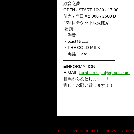
絃音之夢
OPEN / START 16:30 / 17:00
前売 / 当日￥2,000 / 2500 D
4/25日チケット販売開始
-出演-
・獅音
・exist†trace
・THE COLD MILK
・黒雛 …etc
————————————-
■INFORMATION
E-MAIL:
kurobina.vijual@gmail.com
群馬から発信します！！
宜しくお願い致します！！
TOP
LIVE SCHEDULE
NEWS
ARTIST