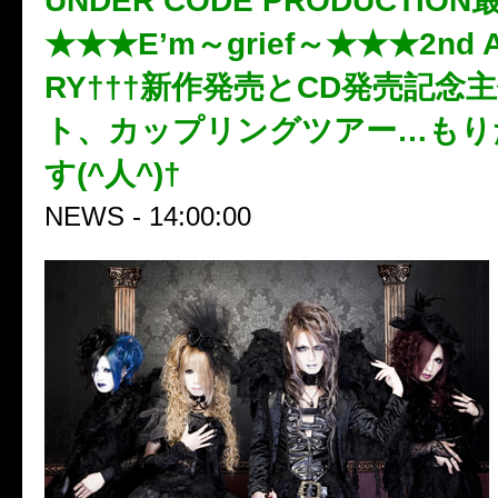
UNDER CODE PRODUCTI
★★★E’m～grief～★★★2nd A
RY†††新作発売とCD発売記念
ト、カップリングツアー…もり
す(^人^)†
NEWS - 14:00:00