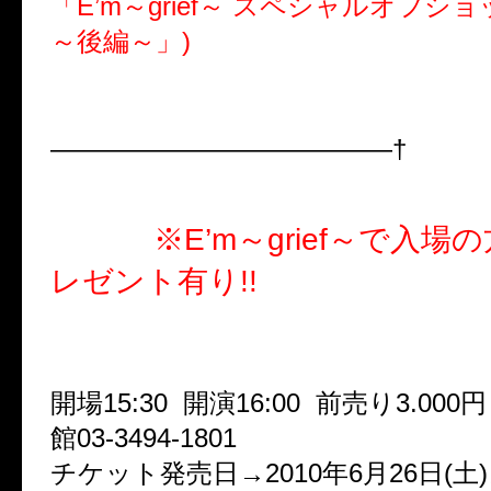
「E’m～grief～ スペシャルオフシ
～後編～」)
OFFICIAL HP通信販売 W購入者特典(発送8.10～) :
SPECIAL DVD(メンバーメッセージ＋2010.5.28 池袋
—————————————†
●2nd ANNINERSARY&CD
ベント
※E’m～grief～で入
レゼント有り!!
「Reizvoll Konzert VOL:5」
201
目黒鹿鳴館
開場15:30 開演16:00 前売り3.000
館03-3494-1801
チケット発売日→2010年6月26日(