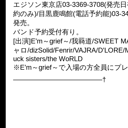
エジソン東京店03-3369-3708(発
約のみ)/目黒鹿鳴館(電話予約能)03-349
発売。
バンド予約受付有り。
[出演]E’m～grief～/我羇道/SWEET 
ャロ/dizSolid/Fenrir/VAJRA/D’LORE/M
uck sisters/the WoRLD
※E’m～grief～で入場の方全員にプ
—————————————†
●E’m～grief～/Ⅶ-Sense/Art Cu
NG TOUR2010
「～Altar of the Spirit～」
10.08
(金)
名古屋ell.SIZE
[問]SWEET 