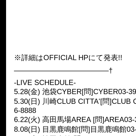
3
10.09
(土)
心斎橋FANJ-twice
[問]心
484-3880
10.11
(祝)
池袋RUIDO-K3
[問]池袋RUI
1
※詳細はOFFICIAL HPにて発表!!
—————————————†
-LIVE SCHEDULE-
5.28(金) 池袋CYBER[問]CYBER03-39
5.30(日) 川崎CLUB CITTA'[問]CLUB C
6-8888
6.22(火) 高田馬場AREA [問]AREA03-3
8.08(日) 目黒鹿鳴館[問]目黒鹿鳴館03-3