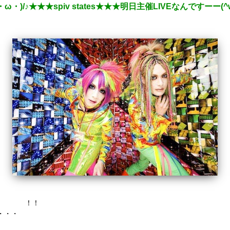
)/♪★★★spiv states★★★明日主催LIVEなんですーー(^
v states
！！
・・・