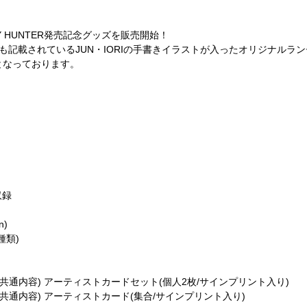
Y HUNTER発売記念グッズを販売開始！
ットにも記載されているJUN・IORIの手書きイラストが入ったオリジナル
となっております。
 HUNTER」好評発売中！
中(・ω・)/！
収録
n)
種類)
共通内容) アーティストカードセット(個人2枚/サインプリント入り)
共通内容) アーティストカード(集合/サインプリント入り)