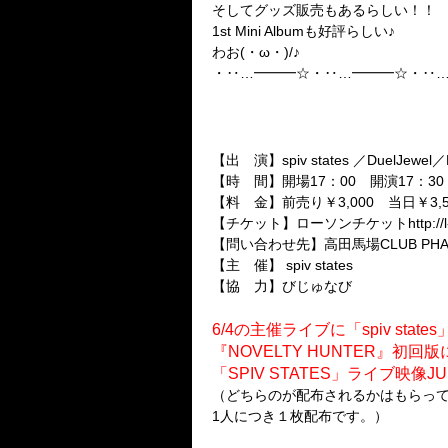
そしてグッズ販売もあるらしい！！
1st Mini Albumも好評らしい♪
わお(・ω・)/♪
・‥…━━━☆・‥…━━━☆・‥
★告知その1(^w^)
spiv statesCD発売記念主催LIV
2010/6/4( 金) 高田馬場CLUB PH
【出 演】spiv states ／DuelJewel／
【時 間】開場17：00 開演17：30
【料 金】前売り￥3,000 当日￥3,500
【チケット】ローソンチケットhttp://l-ti
【問い合わせ先】高田馬場CLUB PHASE 
【主 催】 spiv states
【協 力】びじゅなび
★告知その2(^w^)
6/4の主催ライブに「spiv sta
『NOVELTY HUNTER』初
「SPIV STATES」ライブ映像JU
（どちらのが配布されるかはもらっ
1人につき１枚配布です。）
★告知その3