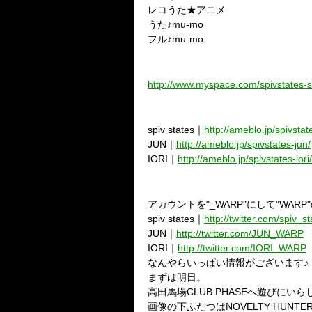
レコうた★アニメ
うた♪mu-mo
フル♪mu-mo
★告知その7
オフィシャルマイスペースリニューア
http://www.myspace.com/spivstates-
★告知その8
ブログがアメブロにお引っ越し(＾
spiv states｜
http://ameblo.jp/spivstat
JUN｜
http://ameblo.jp/spivstates-jun/
IORI｜
http://ameblo.jp/spivstates-iori/
★告知その9
twitter始めました(＾ε＾)！
アカウントを"_WARP"にして"WAR
spiv states｜
http://twitter.com/spiv_s
JUN｜
http://twitter.com/JUN_WARP
IORI｜
http://twitter.com/IORI_WARP
なんやらいっぱい情報がございます♪
まずは明日。
高田馬場CLUB PHASEへ遊びにいら
画像の下ふたつはNOVELTY HU