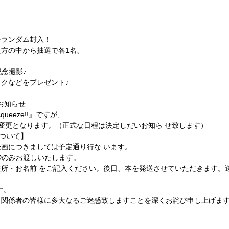
行発売決定！
s ＤＶＤ＋ＢＯＯＫ
500(^w^)
をランダム封入！
方の中から抽選で各1名、
に記念撮影♪
クなどをプレゼント♪
とお知らせ
『squeeze!!』ですが、
変更となります。（正式な日程は決定しだいお知ら せ致します）
について】
画につきましては予定通り行な います。
Dのみお渡しいたします。
所・お名前 をご記入ください。後日、本を発送させていただきます。
す。
、関係者の皆様に多大なるご迷惑致しますことを深くお詫び申し上げま
m