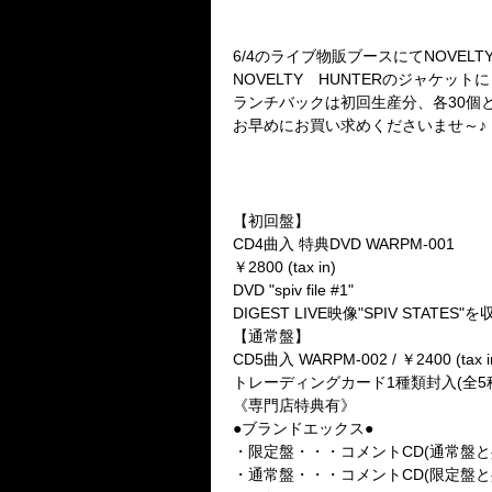
★告知その4
NEW GOODS発売(・ω・)/！
6/4のライブ物販ブースにてNOVELT
NOVELTY HUNTERのジャケ
ランチバックは初回生産分、各30個
お早めにお買い求めくださいませ～♪
★告知その5
1st Mini Album「NOVELTY
オフィシャルHPにて告知映像配信
【初回盤】
CD4曲入 特典DVD WARPM-001
￥2800 (tax in)
DVD "spiv file #1"
DIGEST LIVE映像"SPIV STATES"を
【通常盤】
CD5曲入 WARPM-002 / ￥2400 (tax i
トレーディングカード1種類封入(全5
《専門店特典有》
●ブランドエックス●
・限定盤・・・コメントCD(通常盤と
・通常盤・・・コメントCD(限定盤と