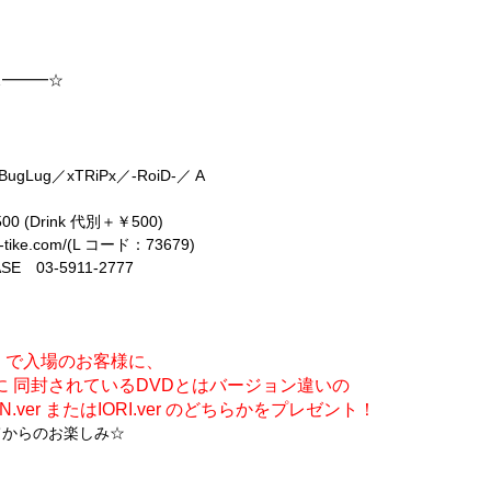
…━━━☆
E「NOVELTY HUNTER」
ASE
BugLug／xTRiPx／-RoiD-／ A
 (Drink 代別＋￥500)
ke.com/(L コード：73679)
03-5911-2777
tes」で入場のお客様に、
回版に 同封されているDVDとはバージョン違いの
N.ver またはIORI.ver のどちらかをプレゼント！
てからのお楽しみ☆