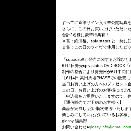
6/4のライブ物販ブースにて先
glossy 特別編集 spiv state
『squeeze!!( スクイズ! ！ )』￥2,
すべてに直筆サイン入り未公開写真
さらに、この日お買い上げいただいた
合計2名様に豪華特典有！
Ａ賞：終演後、spiv states と一緒
Ｂ賞：この日のライヴで使用したピッ
↓
『squeeze!!』発売に関するお詫び
6月4日発売spiv states DVD BOOK
制作の都合により発売日が6月中旬に
【6月4日 高田馬場PHASEでの販売
当日お買い上げの方へのプレゼント企
この日、お買い上げのお客様にはDV
・申込書をご用意いたしますので、住
【通信販売でご予約のお客様へ】
商品が完成し だい順次発送いたしま
楽しみにしていただいているお客様
glossy 編集部
お問い合わせ●
glossy.info@gmail.co