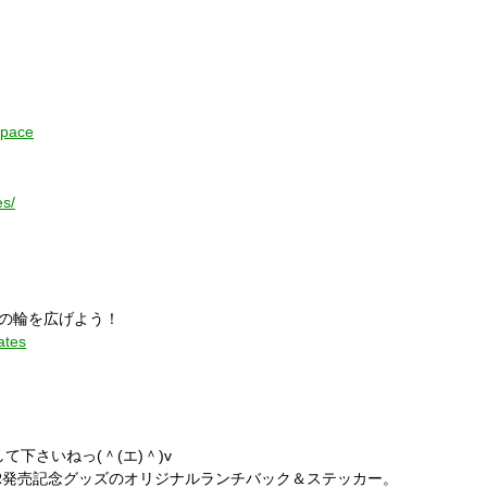
ル！「NOVELTY HUNTER」の楽曲試聴可能(＾ε＾)！
space
ε＾)☆
es/
P"の輪を広げよう！
tates
して下さいねっ(＾(エ)＾)v
NTER発売記念グッズのオリジナルランチバック＆ステッカー。