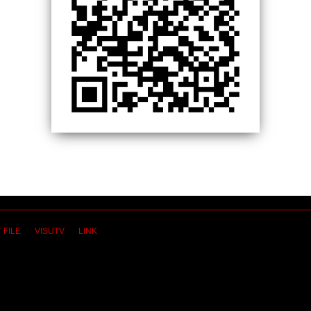
 FILE
VISUTV
LINK