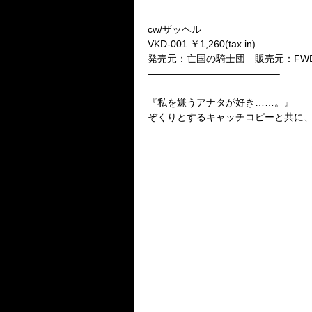
cw/ザッヘル
VKD-001 ￥1,260(tax in)
発売元：亡国の騎士団 販売元：FWD I
—————————————–
『私を嫌うアナタが好き……。』
ぞくりとするキャッチコピーと共に