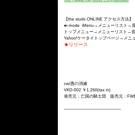
http://www.the-studs.com/daisuke/
【the studs ONLINE アクセス方法】
●i-mode iMenu→メニューリスト→
トップメニュー→メニューリスト→音楽・映画・
Yahoo!ケータイトップページ→メニュー
★リリース
★2nd Single 溢れだす自
2nd Single 『嫌』
2010年7月21日 Release
cw/愚の消滅
VKD-002 ￥1,260(tax in)
発売元：亡国の騎士団 販売元：FWD I
—————————————–
★1st Single 止め処ない愛
1st Single 『翻弄』
2010年6月2日 Release