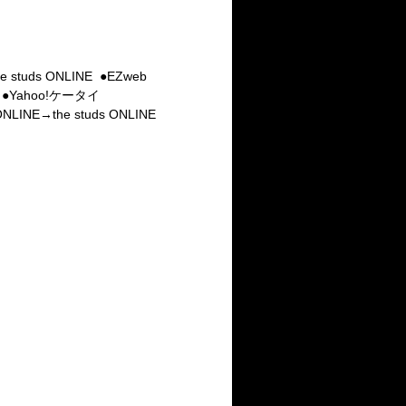
ds ONLINE ●EZweb
●Yahoo!ケータイ
the studs ONLINE