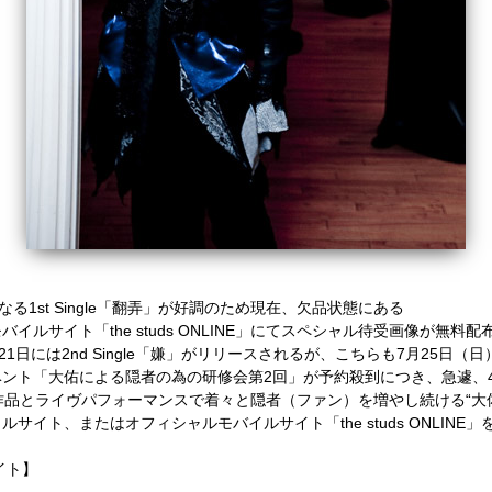
“大佑と黒
る1st Single「翻弄」が好調のため現在、欠品状態にある
ルサイト「the studs ONLINE」にてスペシャル待受画像が無料配
日には2nd Single「嫌」がリリースされるが、こちらも7月25日（日
大佑による隠者の為の研修会第2回」が予約殺到につき、急遽、4部制（13:00
品とライヴパフォーマンスで着々と隠者（ファン）を増やし続ける“大佑
イト、またはオフィシャルモバイルサイト「the studs ONLINE」
イト】