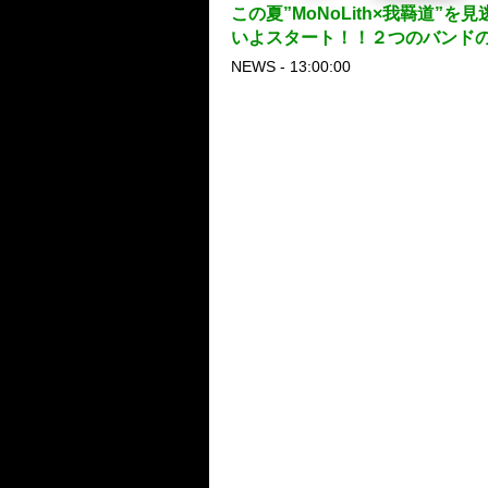
この夏”MoNoLith×我羇道
いよスタート！！２つのバンド
NEWS - 13:00:00