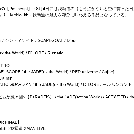
×我羇道”Wレコ発”カップリングツアー『天邪鬼』！！
thの【Postscript】・8月4日には我羇道の【もう泣かないと空に誓っ
り、MoNoLith・我羇道の魅力を存分に味わえる作品となっている。
”カップリングツアー『天邪鬼』■
XX
ali / シンディケイト / SCAPEGOAT / D’eiz
the World) / D`LORE / Ru:natic
TTRO
SCOPE / the JADE(ex:the World) / RED universe / Cu[be]
X mini
ATIC GUARDIAN / the JADE(ex:the World) / D`LORE / ヨルムンガンド
ゎが魔々団×【PaRADEiS】 / the JADE(ex:the World) / ACTWEED / th
 FINAL】
h×我羇道 2MAN LIVE-