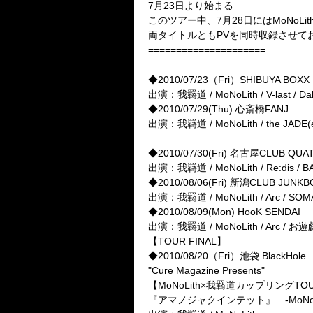
MoNoLith
7月23日より始まる
このツアー中、7月28日にはMoNoLi
両タイトルともPVを同時収録させてお
=====================
■MoNoLith×我羇道”Wレコ発
◆2010/07/23（Fri）SHIBUYA BO
出演：我羇道 / MoNoLith / V-last / D
◆2010/07/29(Thu) 心斎橋FANJ
出演：我羇道 / MoNoLith / the JADE(ex:
◆2010/07/30(Fri) 名古屋CLUB QUA
出演：我羇道 / MoNoLith / Re:dis / BAEL
◆2010/08/06(Fri) 新潟CLUB JUNKBO
出演：我羇道 / MoNoLith / Arc / SOM
◆2010/08/09(Mon) HooK SENDAI
出演：我羇道 / MoNoLith / Arc / お遊戯
【TOUR FINAL】
◆2010/08/20（Fri）池袋 BlackHole
"Cure Magazine Presents"
【MoNoLith×我羇道カップリングTOUR
『アマノジャクインテット』 -MoNoLit