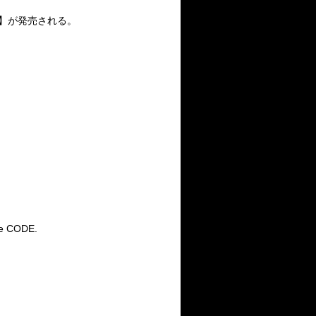
た日】が発売される。
e CODE.