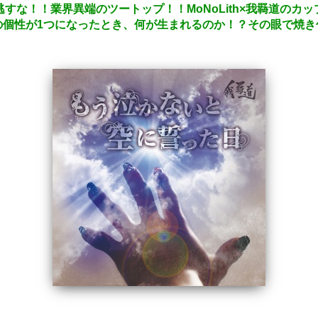
”を見逃すな！！業界異端のツートップ！！MoNoLith×我羇道の
の個性が1つになったとき、何が生まれるのか！？その眼で焼き