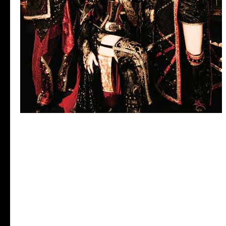
凛
-the end of corruption world
日本のビジュアルシーンのカリス
AKI」率いる「凛」韓国にて2D
ン公演決定!!
KISAKI ADVENT IN KOREA
「M