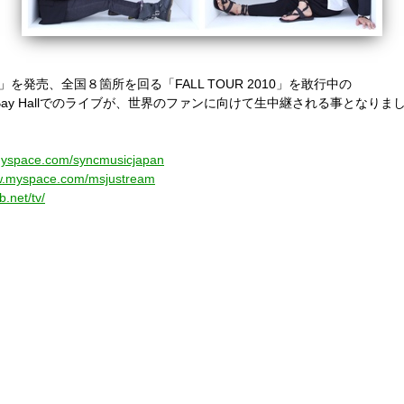
ギルガ
を発売、全国８箇所を回る「FALL TOUR 2010」を敢行中の
Bay Hallでのライブが、世界のファンに向けて生中継される事となりま
myspace.com/syncmusicjapan
ww.myspace.com/msjustream
.net/tv/