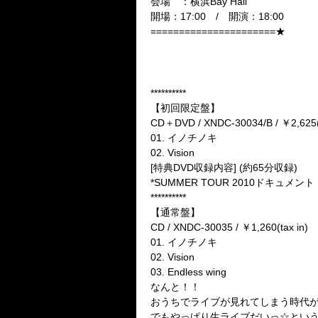
会場 ：横浜Bay Hall
開場：17:00 / 開演：18:00
======================★
★最新シングル★
2010年10月6日(水) 発売
『イノチノキ』
**********
【初回限定盤】
CD＋DVD / XNDC-30034/B / ￥2,625(t
01. イノチノキ
02. Vision
[特典DVD収録内容] (約65分収録)
*SUMMER TOUR 2010ドキュメント
**********
【通常盤】
CD / XNDC-30035 / ￥1,260(tax in)
01. イノチノキ
02. Vision
03. Endless wing
なんと！！
おうちでライブが見れてしまう時代が
でもやっぱり生ライブだいっ☆とい