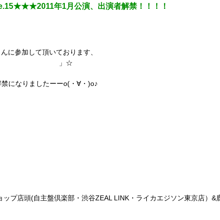
Stage.15★★★2011年1月公演、出演者解禁！！！！
さんに参加して頂いております、
G UP NEW STAR
」☆
解禁になりましたーーo(・∀・)o♪
e / Neo / dolore / RED universe
ョップ店頭(自主盤倶楽部・渋谷ZEAL LINK・ライカエジソン東京店）&鹿鳴館