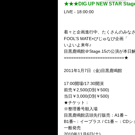
★★★DIG UP NEW STAR 
LIVE - 18:00:00
着々と企画進行中、たくさんのみな
DI
FOOL’S MATE×びじゅなび企画「
いよいよ来年♪
目黒鹿鳴館＠Stage.15の公演が本日
=========================★
■DIG UP NEW STAR Stage.15■
2011年1月7日（金)目黒鹿鳴館
ゲストあり！ / SKULL / VII-Sens
17:00開場/17:30開演
前売￥2,500(D別￥500)
当日￥3,000(D別￥500)
★チケット：
※整理番号順入場
目黒鹿鳴館店頭先行販売：A1番～
B1番~：イープラス / C1番～：CDシ
一般発売
2010年11月6日(土)