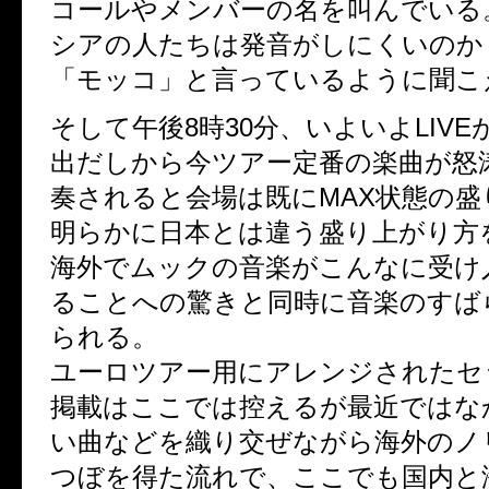
コールやメンバーの名を叫んでいる
シアの人たちは発音がしにくいのか
「モッコ」と言っているように聞こ
そして午後8時30分、いよいよLIV
出だしから今ツアー定番の楽曲が怒
奏されると会場は既にMAX状態の盛
明らかに日本とは違う盛り上がり方
海外でムックの音楽がこんなに受け
ることへの驚きと同時に音楽のすば
られる。
ユーロツアー用にアレンジされたセ
掲載はここでは控えるが最近ではな
い曲などを織り交ぜながら海外のノ
つぼを得た流れで、ここでも国内と