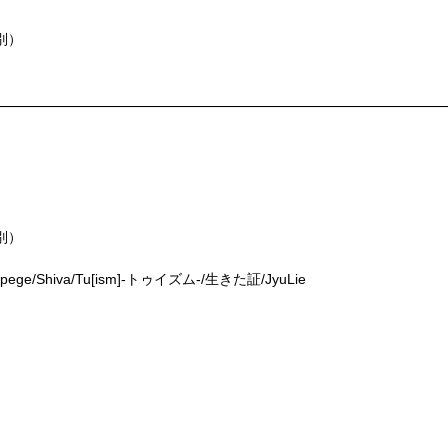
代別）
』
代別）
pege/Shiva/Tu[ism]-トゥイズム-/生きた証/JyuLie