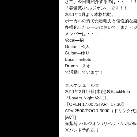
さて、今日御紹介するのは・・・！
「春紫苑-ハルジオン-」
です！！
2011年1月より本格始動。
ボーカルの秀でた歌唱力と個性的な
多様化したシーンにおいて、またビ
メンバーは・・・
Vocal—豹
Guitar—伶人
Guitar—ゆり
Bass—mikoto
Drums—スオ
で活動しています！
——————————————–
☆スケジュール☆
2011年2月17日(木)池袋BlackHole
「Lovers Night Vol.11」
【OPEN 17:00 /START 17:30】
ADV 2500/DOOR 3000（ドリンク
[ACT]
春紫苑-ハルジオン-/リベット/ハル/Black
※バンド予約あり