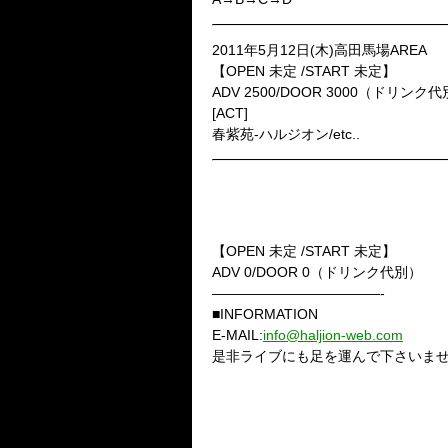
2011年5月12日(木)高田馬場AREA
【OPEN 未定 /START 未定】
ADV 2500/DOOR 3000（ドリンク
[ACT]
春紫苑-ハルジオン/etc..
2011年7月29日(金)渋谷Chelsea H
春紫苑-ハルジオン- 初無料ワン
「東京ヴァージン・リサイタル
【OPEN 未定 /START 未定】
ADV 0/DOOR 0（ドリンク代別）
————————————-
■INFORMATION
E-MAIL:
info@haljion-web.com
是非ライブにも足を運んで下さいま