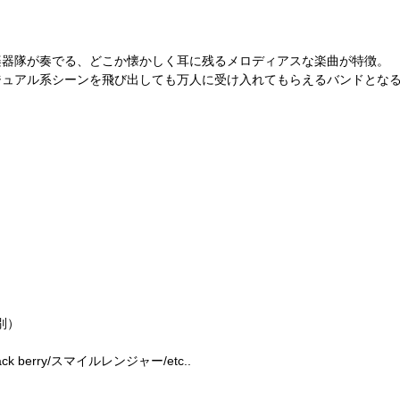
！
楽器隊が奏でる、どこか懐かしく耳に残るメロディアスな楽曲が特徴。
ジュアル系シーンを飛び出しても万人に受け入れてもらえるバンドとな
代別）
 berry/スマイルレンジャー/etc..