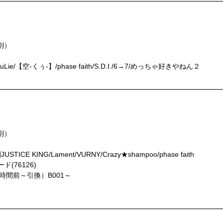
代別）
uLie/【空-くぅ-】/phase faith/S.D.I./6→7/めっちゃ好きやねん２
代別）
 KING/Lament/VURNY/Crazy★shampoo/phase faith
ド(76126)
時間前～引換）B001～