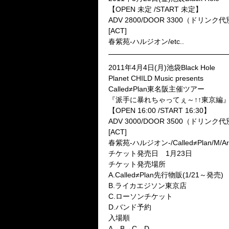
【OPEN 未定 /START 未定】
ADV 2800/DOOR 3300（ドリンク
[ACT]
春紫苑-ハルジオン/etc..
2011年4月4日(月)池袋Black Hole
Planet CHILD Music presents
Called≠Plan東名阪主催ツアー
『派手に暴れちゃってぇ～↑↑東京編
【OPEN 16:00 /START 16:30】
ADV 3000/DOOR 3500（ドリンク
[ACT]
春紫苑-ハルジオン-/Called≠Plan/M/Ar
チケット発売日 1月23日
チケット発売場所
A.Called≠Plan先行物販(1/21～発売)
B.ライカエジソン東京店
C.ローソンチケット
D.バンド予約
入場順
A→B→C→D