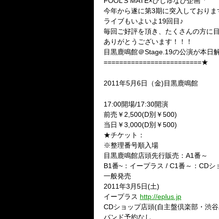
DI
FOOL’S MATE×びじゅなび企画「
今年から遂に第3期に突入しておりま
ライブもいよいよ19回目♪
毎回ご好評を頂き、たくさんの方に
ありがとうございます！！！
目黒鹿鳴館＠Stage.19の公演が本日
=========================★
■DIG UP NEW STAR Stage.19■
2011年5月6日（金)目黒鹿鳴館
ゲスト：heidi. / A&D / SCAP
17:00開場/17:30開演
前売￥2,500(D別￥500)
当日￥3,000(D別￥500)
★チケット：
※整理番号順入場
目黒鹿鳴館店頭先行販売：A1番～
B1番~：イープラス / C1番～：CDシ
一般発売
2011年3月5日(土)
イープラス
http://eplus.jp
CDショップ店頭(自主盤倶楽部・渋谷Z
バンド予約なし