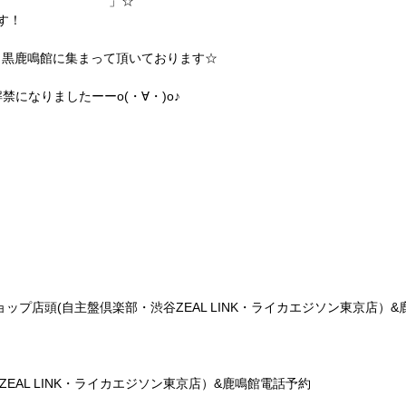
G UP NEW STAR
」☆
す！
目黒鹿鳴館に集まって頂いております☆
解禁になりましたーーo(・∀・)o♪
EGOAT / FEECHE / リルト / RED universe
ョップ店頭(自主盤倶楽部・渋谷ZEAL LINK・ライカエジソン東京店）&鹿鳴館
EAL LINK・ライカエジソン東京店）&鹿鳴館電話予約