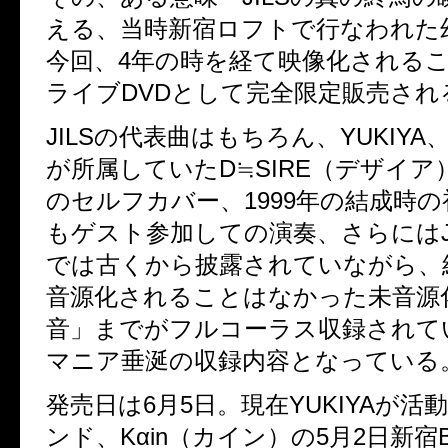
える、当時新宿ロフトで行なわれた
今回、4年の時を経て映像化される
ライブDVDとして完全限定販売され
JILSの代表曲はもちろん、YUKIYA、H
が所属していたD≒SIRE（デザイア
のセルフカバー、1999年の結成時
もゲスト参加しての演奏、さらにはJ
では古くから披露されていながら、
音源化されることはなかった未音源
音」までがフルコーラス収録されて
マニア垂涎の収録内容となっている
発売日は6月5日。現在YUKIYAが活
ンド、Kαin（カイン）の5月2日新宿