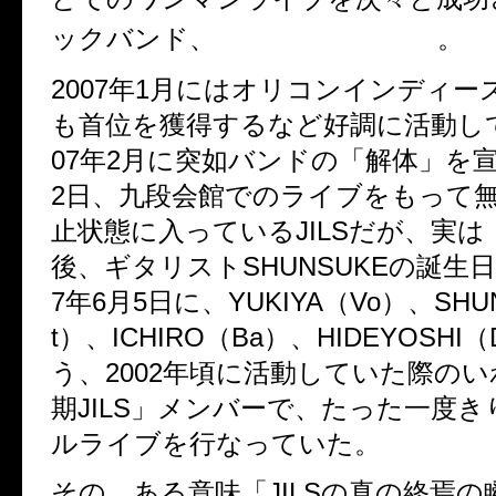
JILS（ジルス）
ックバンド、
。
2007年1月にはオリコンインディー
も首位を獲得するなど好調に活動して
07年2月に突如バンドの「解体」を
2日、九段会館でのライブをもって
止状態に入っているJILSだが、実は
後、ギタリストSHUNSUKEの誕生日
7年6月5日に、YUKIYA（Vo）、SHU
t）、ICHIRO（Ba）、HIDEYOSHI
う、2002年頃に活動していた際のい
期JILS」メンバーで、たった一度
ルライブを行なっていた。
その、ある意味「JILSの真の終焉