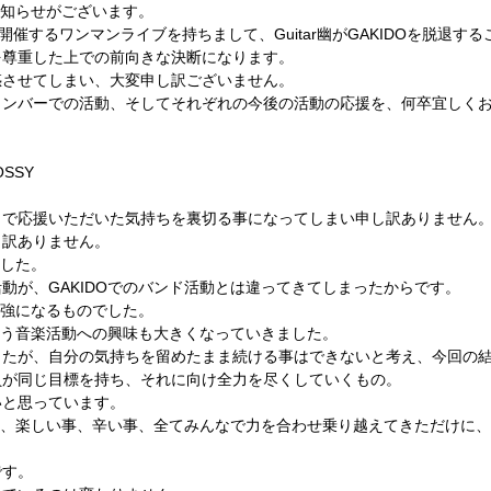
お知らせがございます。
BOXXで開催するワンマンライブを持ちまして、Guitar幽がGAKIDOを脱退
を尊重した上での前向きな決断になります。
惑させてしまい、大変申し訳ございません。
メンバーでの活動、そしてそれぞれの今後の活動の応援を、何卒宜しく
OSSY
まで応援いただいた気持ちを裏切る事になってしまい申し訳ありません
し訳ありません。
ました。
動が、GAKIDOでのバンド活動とは違ってきてしまったからです。
勉強になるものでした。
は違う音楽活動への興味も大きくなっていきました。
したが、自分の気持ちを留めたまま続ける事はできないと考え、今回の
員が同じ目標を持ち、それに向け全力を尽くしていくもの。
いと思っています。
では、楽しい事、辛い事、全てみんなで力を合わせ乗り越えてきただけに
です。