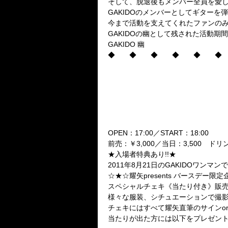
そして、脱退後もメンバー全員を愛
GAKIDOのメンバーとしてギター
今まで活動を支えてくれたファンの
GAKIDOの幽として残された活動
GAKIDO 幽
◆ ◆ ◆ ◆ ◆ ◆
DUAL VISION PRESENTS
◆GAKIDO ONE-MAN LIVE◆
『PRay To Your SKY』
～耀矢birthday～
日時:2011.12.11(Sun)
会場:SHIBUYA BOXX
OPEN：17:00／START：18:00
前売：￥3,000／当日：3,500 ド
★入場者特典あり!!★
2011年8月21日のGAKIDOワンマ
☆★☆耀矢presents バースデー限
スペシャルチェキ《当たり付き》販
様々な服装、シチュエーションで撮
チェキにはすべて耀矢直筆のサインo
当たりが出た方には以下をプレゼン