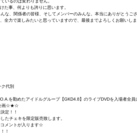
しているのは変わりません。
を弾けた事、何よりも誇りに思います。
みんな、関係者の皆様、そしてメンバーのみんな。本当にありがとうご
期間、全力で楽しみたいと思っていますので、最後までよろしくお願いし
リンク代別
ンでO.A.を勤めたアイドルグループ【GKD4.8】のライブDVDを入場者全員
定企画☆★☆
売決定！！
影したチェキを限定販売致します。
rコメントが入ります☆
ト！！