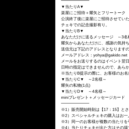
━━━━━━━
▼当たりA▼
楽屋にご招待＋耀矢とフリートーク 
公演終了後に楽屋にご招待させてい
チェキでの記念撮影有り。
▼当たりB▼
あなただけに送るメッセージ ～3名
耀矢からあなただけに、感謝の気持
送信元は下記のアドレスとなります
メールアドレス：yohya@gakido.net
メールをお送りするのはイベント翌
日時の指定はできませんので、あら
※当たりB提示の際に、お客様のお名
▼当たりC▼ ～2名様～
耀矢の私物(1点)
▼当たりD▼ ～4名様～
miniプレゼント＋メッセージカード
━━━━━━━
※1）販売開始時刻は【17：15】と
※2）スペシャルチェキの購入はお一
※3）同一のお客様が複数の当たりを
※4）当たりチェキが出た方はその