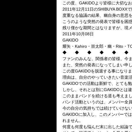
この度、GAKIDOより皆様に大切な
2011年12月11日のSHIBUYA 
度重なる協議の結果、幽自身の意思
こうのような突然の発表で皆様を困
残り僅かな期間とはなりますが、現
2011年10月08日
GAKIDO
耀矢・Kahiro・崇太郎・幽・Rito・T
◆ ◆ ◆ ◆ ◆ ◆
ファンのみんな、関係者の皆様、今
また、突然の発表になってしまい申
この度GAKIDOを脱退する事になり
理由は、自分のやっていきたい音楽活
GAKIDOでの活動は新鮮で、とても
しかし、それとは別にGAKIDOと
このままバンドを続ける道も考えま
バンド活動というのは、メンバー全
今の自分の気持ちでは続けていけな
GAKIDOに加入し、このメンバー
れません。
何度も何度も悩んだ末に出した結論