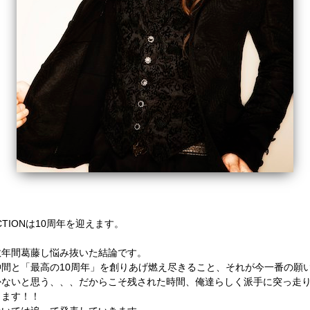
CTION解体のお知らせ】
DUCTIONは10周年を迎えます。
数年間葛藤し悩み抜いた結論です。
間と「最高の10周年」を創りあげ燃え尽きること、それが今一番の願
かないと思う、、、だからこそ残された時間、俺達らしく派手に突っ走
します！！