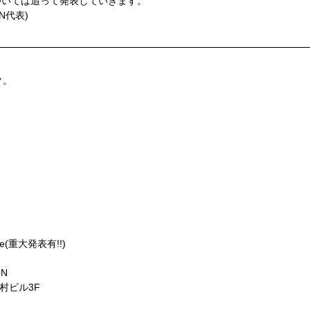
ついては追って発表していきます。
ON代表)
 PRODUCTIONイベント一覧】
ク。
2「地下線マスカレイド」
プライゼス「絶対禁断領域!! -Rayがジョセを喰らう!?-」
!? FINAL」
NAL」
INAL 2012～2013」
ice(重大発表有!!)
ON
中村ビル3F