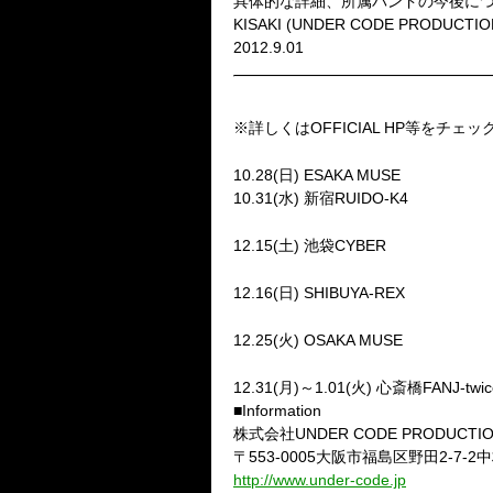
具体的な詳細、所属バンドの今後に
KISAKI (UNDER CODE PRODUCTI
2012.9.01
【年末にかけてのUNDER CODE
※詳しくはOFFICIAL HP等をチェッ
●HALLOWEEN PARTY201
10.28(日) ESAKA MUSE
10.31(水) 新宿RUIDO-K4
●アイドル VS (株)ネガエンター
12.15(土) 池袋CYBER
●「地下線ボーカリストシャッフル祭
12.16(日) SHIBUYA-REX
●「貴族達の大セッション祭り FI
12.25(火) OSAKA MUSE
●カウントダウンイベント「関西制圧F
12.31(月)～1.01(火) 心斎橋FANJ-tw
■Information
株式会社UNDER CODE PRODUCTI
〒553-0005大阪市福島区野田2-7-2
http://www.under-code.jp