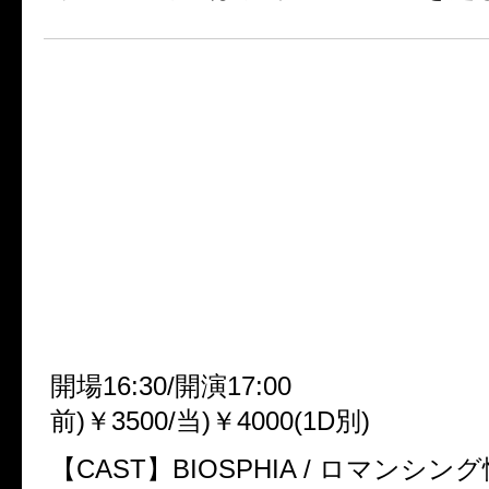
■今年もCROW MUSICが!
大晦日のKYOTO MUSEを!!
９回目の独占!!!
CROW MUSIC PRESENTS
SUPER COUNTDOWN LIVE v
未」
◆12/31(水)～1/1(祝) KYOTO 
開場16:30/開演17:00
前)￥3500/当)￥4000(1D別)
【CAST】BIOSPHIA / ロマンシング