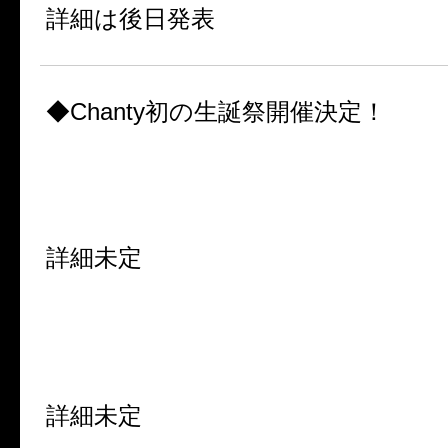
詳細は後日発表
◆Chanty初の生誕祭開催決定！
Chanty特別公演「成人生誕祭
ヒ・ロ・イ・ン！！〜」
2015年3月26日(木) 池袋EDGE
詳細未定
Chanty特別公演「千歳生誕祭 
で？！もう1年たったの？〜」
2015年4月20日(月) 池袋EDGE
詳細未定