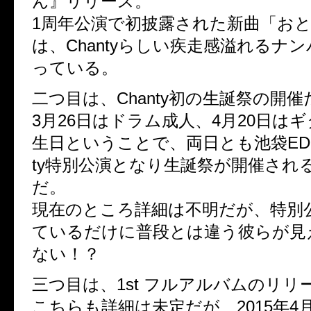
ん』リリース。
1周年公演で初披露された新曲「お
は、Chantyらしい疾走感溢れるナ
っている。
二つ目は、Chanty初の生誕祭の開催
3月26日はドラム成人、4月20日は
生日ということで、両日とも池袋EDG
ty特別公演となり生誕祭が開催され
だ。
現在のところ詳細は不明だが、特別
ているだけに普段とは違う彼らが見
ない！？
三つ目は、1st フルアルバムのリリ
こちらも詳細は未定だが、2015年4