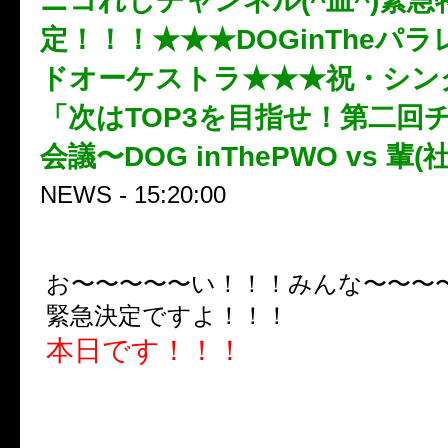
ニコれじチャンネル(^皿^)緊急
定！！！★★★DOGinTheパ
ドオーケストラ★★★祝・シン
「次はTOP3を目指せ！第二回
会議〜DOG inThePWO vs 輩(
NEWS - 15:20:00
お〜〜〜〜〜い！！！みんな〜〜〜
緊急決定ですよ！！！
本日です！！！
祝・シングル6位獲得「次はTO
せ！第二回チキチキ宣伝会議～DOG