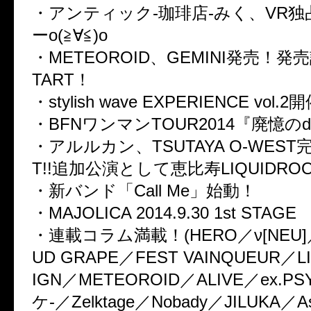
・アンティック-珈琲店-みく、VR
ーo(≧∀≦)o
・METEOROID、GEMINI発売！発売
TART！
・stylish wave EXPERIENCE vol
・BFNワンマンTOUR2014『廃憶のd
・アルルカン、TSUTAYA O-WEST完
T!!追加公演として恵比寿LIQUIDR
・新バンド「Call Me」始動！
・MAJOLICA 2014.9.30 1st STAGE
・連載コラム満載！(HERO／ν[NEU]／J
UD GRAPE／FEST VAINQUEUR／L
IGN／METEOROID／ALIVE／ex.P
ケ-／Zelktage／Nobady／JILUKA／A