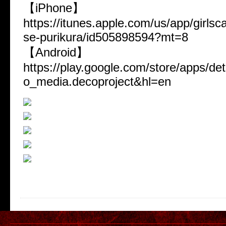
【iPhone】
https://itunes.apple.com/us/app/girls
se-purikura/id505898594?mt=8
【Android】
https://play.google.com/store/apps/det
o_media.decoproject&hl=en