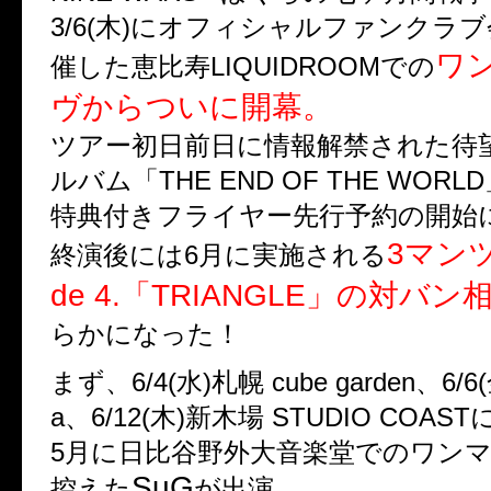
3/6(木)にオフィシャルファンクラ
ワ
催した恵比寿LIQUIDROOMでの
ヴからついに開幕。
ツアー初日前日に情報解禁された待
ルバム「THE END OF THE WORL
特典付きフライヤー先行予約の開始
3マンツ
終演後には6月に実施される
de 4.「TRIANGLE」の対バン
らかになった！
まず、6/4(水)札幌 cube garden、6/6
a、6/12(木)新木場 STUDIO COAS
5月に日比谷野外大音楽堂でのワン
SuG
控えた
が出演。