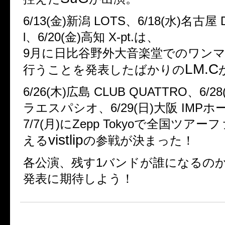
6/13(金)新潟 LOTS、6/18(水)名古屋 Di
l、6/20(金)高知 X-pt.は、
9月に日比谷野外大音楽堂でのワン
LM.C
行うことを発表したばかりの
6/26(木)広島 CLUB QUATTRO、6/
ラエスパシオ、6/29(日)大阪 IMP
7/7(月)にZepp Tokyoで全国ツア
vistlip
える
の参戦が決まった！
各公演、残す1バンドが誰になるの
発表に期待しよう！