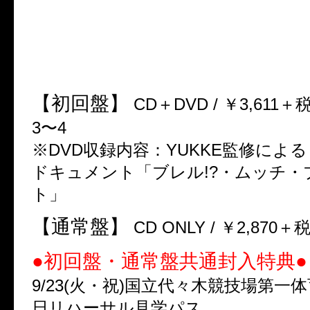
★New Album
2014年6月25日(水)Release
「THE END OF THE WORLD」
【初回盤】
CD＋DVD / ￥3,611＋税 /
3〜4
※DVD収録内容：YUKKE監修による ム
ドキュメント「ブレル!?・ムッチ・
ト」
【通常盤】
CD ONLY / ￥2,870＋税 
●初回盤・通常盤共通封入特典●
9/23(火・祝)国立代々木競技場第一
日リハーサル見学パス