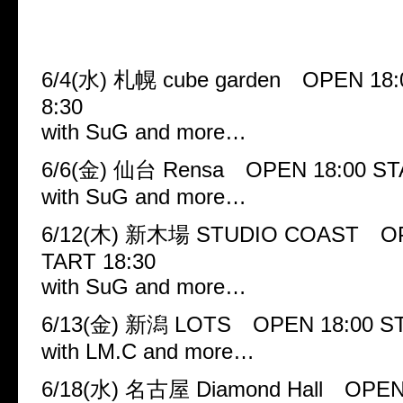
■SIX NINE WARS-ぼくらの
争- Episode 4.「TRIANGLE」
6/4(水) 札幌 cube garden OPEN 18
8:30
with SuG and more…
6/6(金) 仙台 Rensa OPEN 18:00 ST
with SuG and more…
6/12(木) 新木場 STUDIO COAST OP
TART 18:30
with SuG and more…
6/13(金) 新潟 LOTS OPEN 18:00 ST
with LM.C and more…
6/18(水) 名古屋 Diamond Hall OPEN