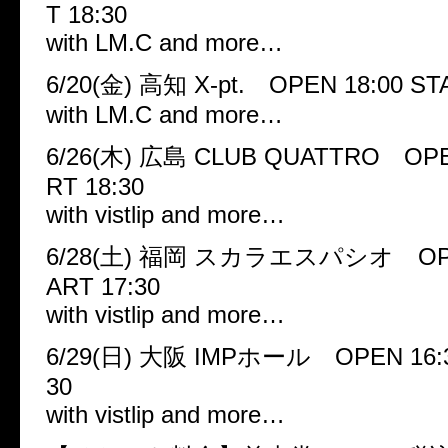
T 18:30
with LM.C and more…
6/20(金) 高知 X-pt. OPEN 18:00 ST
with LM.C and more…
6/26(木) 広島 CLUB QUATTRO OPEN
RT 18:30
with vistlip and more…
6/28(土) 福岡 スカラエスパシオ OPEN
ART 17:30
with vistlip and more…
6/29(日) 大阪 IMPホール OPEN 16:3
30
with vistlip and more…