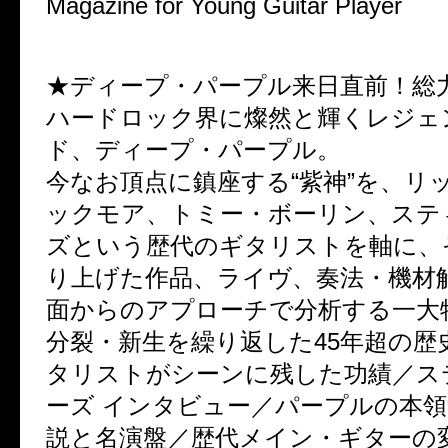
Magazine for Young Guitar Player
YOUNG GUITAR 3月号
★ディープ・パープル来日直前！総
ハードロック界に燦然と輝くレジェ
ド、ディープ・パープル。
今なお頂点に鎮座する“紫神”を、リ
ックモア、トミー・ボーリン、ステ
ズという歴代のギタリストを軸に、
り上げた作品、ライヴ、奏法・機材
面からのアプローチで分析する一大
分裂・新生を繰り返した45年超の歴
タリストがシーンに残した功績／ス
ーズ インタビュー／パープルの本領
説と名演盤／歴代メイン・ギターの