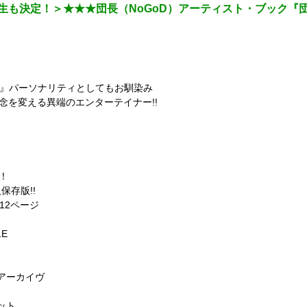
生も決定！＞★★★団長（NoGoD）アーティスト・ブック『団長
）』パーソナリティとしてもお馴染み
念を変える異端のエンターテイナー!!
』
メイトより発売決定！
！
存版!!
12ページ
1E
アーカイヴ
ット