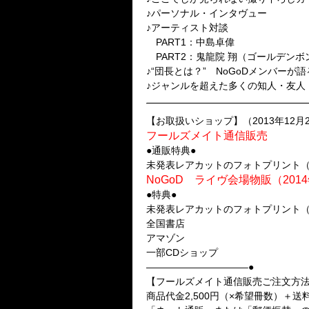
♪パーソナル・インタヴュー
♪アーティスト対談
PART1：中島卓偉
PART2：鬼龍院 翔（ゴールデンボ
♪“団長とは？” NoGoDメンバーが
♪ジャンルを超えた多くの知人・友人
【お取扱いショップ】（2013年12月
フールズメイト通信販売
●通販特典●
未発表レアカットのフォトプリント
NoGoD ライヴ会場物販（201
●特典●
未発表レアカットのフォトプリント
全国書店
アマゾン
一部CDショップ
——————————–●
【フールズメイト通信販売ご注文方
商品代金2,500円（×希望冊数）＋