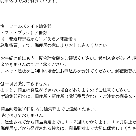
のお申込みで受け付けています。
加入者名：フールズメイト編集部
ティスト・ブック）／冊数
番号・都道府県名から）／氏名／電話番号
払込取扱票）」で、郵便局の窓口よりお申し込みください
、お手続き前にもう一度合計金額をご確認ください。過剰入金があった
返金できませんのでご了承ください。
は、ネット通販をご利用の場合はお申込みを分けてください。郵便振替
ルは一切お受けできません。
いますと、商品の発送ができない場合がありますのでご注意ください。
必ず編集部宛てに、旧住所・新住所（電話番号含む）・ご注文の商品名
商品到着後10日以内に編集部までご連絡ください。
は受け付けておりません。
す。送金されてから商品発送までに１～２週間かかります。１ヶ月以上
に郵便局などから発行される控えは、商品到着まで大切に保管してくだ