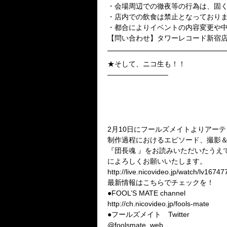
・会場周辺での徹夜等の行為は、固
・店内での飲食は禁止となっており
・都合によりイベントの内容変更や
【問い合わせ】タワーレコード新宿店 03
★そして、ニコ生も！！
————————–
「FOOL’S MATE channel」ニコ
団長（NoGoD）
2月17日（月）20：00 〜 21：00
『アーティスト・ブック発売記念
2月10日にフールズメイトよりアー
制作過程におけるエピソード、撮影
『団長魂 』をお読みいただいたうえ
によろしくお願いいたします。
http://live.nicovideo.jp/watch/lv1674
最新情報はこちらでチェックを！
●FOOL’S MATE channel
http://ch.nicovideo.jp/fools-mate
●フールズメイト Twitter
@foolsmate_web