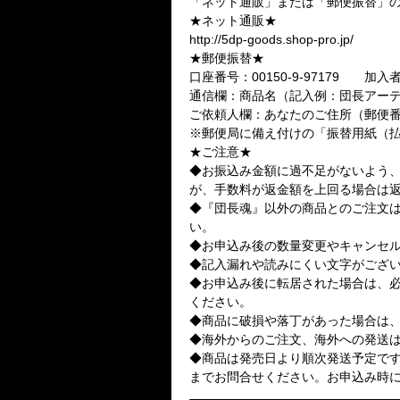
「ネット通販」または「郵便振替」
★ネット通販★
http://5dp-goods.shop-pro.jp/
★郵便振替★
口座番号：00150-9-97179 
通信欄：商品名（記入例：団長アー
ご依頼人欄：あなたのご住所（郵便
※郵便局に備え付けの「振替用紙（
★ご注意★
◆お振込み金額に過不足がないよう
が、手数料が返金額を上回る場合は
◆『団長魂』以外の商品とのご注文
い。
◆お申込み後の数量変更やキャンセ
◆記入漏れや読みにくい文字がござ
◆お申込み後に転居された場合は、
ください。
◆商品に破損や落丁があった場合は、
◆海外からのご注文、海外への発送
◆商品は発売日より順次発送予定で
までお問合せください。お申込み時