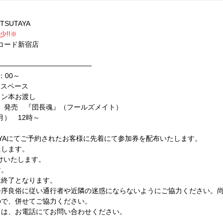
ト、決定！
TSUTAYA
!!※
レコード新宿店
――――――――――――――
：00～
特設スペース
イン本お渡し
月）発売 『団長魂』（フールズメイト）
月） 12時～
UTAYAにてご予約されたお客様に先着にて参加券を配布いたします。
たします。
受けいたします。
す。
は終了となります。
公序良俗に従い通行者や近隣の迷惑にならないようにご協力ください。
ので、併せてご協力ください。
ては、お電話にてお問い合わせください。