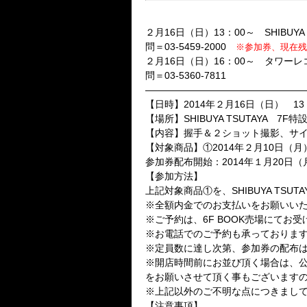
★発売記念インストア・イベン
２月16日（日）13：00～ SHIBUYA 
問＝03-5459-2000
※参加券、現在残少
２月16日（日）16：00～ タワー
問＝03-5360-7811
――――――――――――――――
【日時】2014年２月16日（日） 13
【場所】SHIBUYA TSUTAYA 7F
【内容】握手＆２ショット撮影、サ
【対象商品】①2014年２月10日（
参加券配布開始：2014年１月20日（
【参加方法】
上記対象商品①を、SHIBUYA TS
※全額内金でのお支払いをお願いい
※ご予約は、6F BOOK売場にてお
※お電話でのご予約も承っておりま
※定員数に達し次第、参加券の配布
※開店時間前にお並び頂く場合は、
をお願いさせて頂く事もございます
※上記以外のご不明な点につきまし
【注意事項】