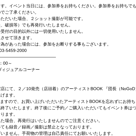
ます。イベント当日には、参加券をお持ちください。参加券をお持ちで
のでご了承ください。
いただいた場合、２ショット撮影が可能です。
失、破損等）でも再発行いたしません。
会受付の目的以外には一切使用いたしません。
止させて頂きます。
行為があった場合には、参加をお断りする事もございます。
-5459-2000
――――――――――――――
：00～
ヴィジュアルコーナー
店にて、２／10発売（店頭着）のアーティストBOOK 『団長（NoGo
上げます。
しますので、お買い上げいただいたアーティストBOOKを忘れずにお持
第終了いたします。終了後にご予約／ご購入いただいてもイベント券は
なります。
れた場合、再発行はいたしませんのでご注意ください。
いても録音／録画／撮影は禁止となっております。
ざいません。手荷物の管理は自己責任にてお願いいたします。