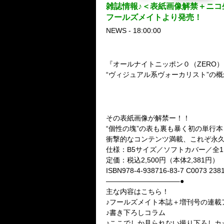
雑誌情報♪＜表紙画像解禁＋ニコ
フールズメイトより発売！
NEWS - 18:00:00
『オールナイトニッポン０（ZERO
“ヴィジュアル系ヴォーカリスト”の概
団長（NoGoD）
アーティスト・ブック『団長魂
2014年２月10日、フールズ
その表紙画像が解禁ー！！
“個性の塊”の表も裏も暴く初の単行本
衝撃的なコンテンツ満載、これぞ永久保
仕様：B5サイズ／ソフトカバー／全1
定価：税込2,500円（本体2,381円）
ISBN978-4-938716-83-7 C0073 238
——————————–●
主な内容はこちら！
♪フールズメイト本誌＋増刊号の連載
♪書き下ろしコラム
♪ここでしか見られない撮り下ろしカ