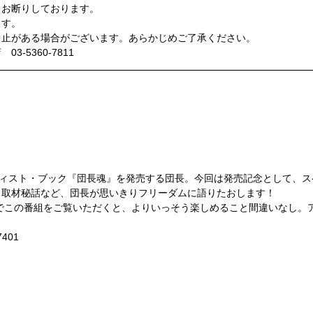
くお断りしております。
ます。
中止がある場合がございます。あらかじめご了承ください。
-5360-7811
生
 “団長魂”』
ティスト・ブック『団長魂』を発売する団長。今回は発売記念として、
＆取材秘話など、団長が思いきりフリーダムに語りたおします！
でこの番組をご覧いただくと、よりいっそう楽しめること間違いなし。
77401