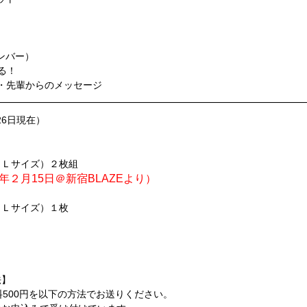
ンバー）
語る！
・先輩からのメッセージ
26日現在）
（Ｌサイズ）２枚組
4年２月15日＠新宿BLAZEより）
（Ｌサイズ）１枚
法】
送料500円を以下の方法でお送りください。