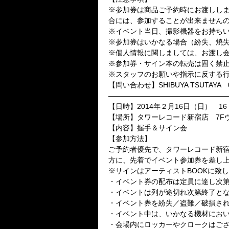
※参加券は商品ご予約時にお渡しし
合には、参加することが出来ません
※イベント当日、撮影機器をお持ち
※参加券はいかなる場合（紛失、焼
※個人情報に関しましては、お渡し
※参加券・サイン本の転売は固く禁
※スタッフのお願いや指示に反する
【問い合わせ】SHIBUYA TSUTAYA 03
――――――――――――――――
【日時】2014年２月16日（日） 16
【場所】タワーレコード新宿店 7F
【内容】握手＆サイン会
【参加方法】
ご予約者優先で、タワーレコード新宿
方に、先着でイベント参加券を差し
※サインはアーティストBOOKに致
・イベント券の配布は定員に達し次
・イベントは列が途切れ次第終了と
・イベント券を紛失／盗難／破損さ
・イベント中は、いかなる機材にお
・会場内にロッカーやクロークはご