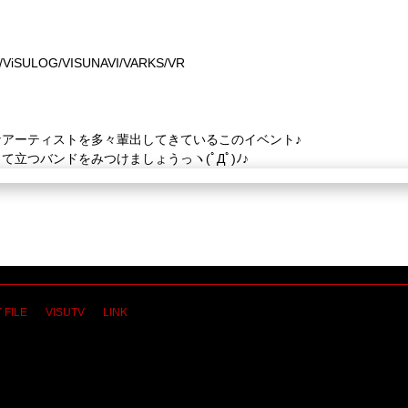
SULOG/VISUNAVI/VARKS/VR
アーティストを多々輩出してきているこのイベント♪
立つバンドをみつけましょうっヽ(ﾟДﾟ)ﾉ♪
 FILE
VISUTV
LINK