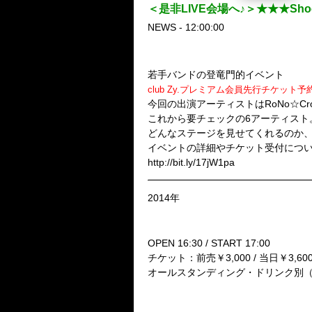
＜是非LIVE会場へ♪＞★★★Shock 
NEWS - 12:00:00
『Sho
若手バンドの登竜門的イベント
club Zy.プレミアム会員先行チケット
今回の出演アーティストはRoNo☆Cro（ゲス
これから要チェックの6アーティスト
どんなステージを見せてくれるのか
イベントの詳細やチケット受付については「
http://bit.ly/17jW1pa
2014年
■Shock Edge Vol.9 -stylish w
2月23日 (日)渋谷REX
OPEN 16:30 / START 17:00
チケット：前売￥3,000 / 当日￥3,60
オールスタンディング・ドリンク別（
出演：
RoNo☆Cro（ゲスト）