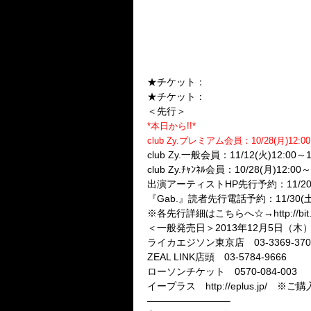
マイナス人生オーケストラ
えんそく
AvelCain
METEOROID
BIOSPHIA
★チケット：
★チケット：
＜先行＞
*本日から!!*
club Zy.プレミアム会員：10/28(月)12:00～
club Zy.一般会員：11/12(火)12:00～11
club Zy.ﾁｬﾝﾈﾙ会員：10/28(月)12:00～
出演アーティストHP先行予約：11/20(水)1
『Gab.』読者先行電話予約：11/30(土)19
※各先行詳細はこちらへ☆→http://bit.ly
＜一般発売日＞2013年12月5日（木
ライカエジソン東京店 03-3369-370
ZEAL LINK店頭 03-5784-9666
ローソンチケット 0570-084-003 
イープラス http://eplus.jp/ ※ご購入
————————–