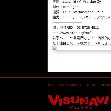
主催：starchild / 企画：club Zy.
制作：com agent
協賛：ESP Entertainment Group
協力：club Zy.チャンネル/アメびじゅ/Vi
————————–
問：渋谷REX 03-5728-4911
http://www.ruido.org/rex/
若手バンドの登竜門として、個性的な
是非注目して、今後のシーンをしょって
TOP
LIVE SCHEDULE
NEWS
ARTIST