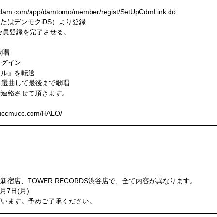
）
.com/app/damtomo/member/regist/SetUpCdmLink.do
またはデンモクiDS）より登録
会員登録を完了させる。
歌唱
ログイン
トル』を転送
O」を選曲して最後まで歌唱
ご連絡させて頂きます。
cmucc.com/HALO/
F
F
DS新宿店、TOWER RECORDS渋谷店で、全て内容が異なります。
月7日(月)
ざいます。予めご了承ください。