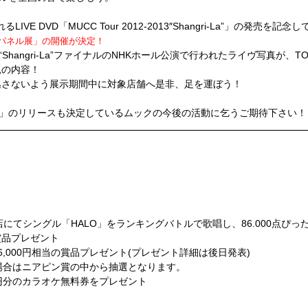
VE DVD「MUCC Tour 2012-2013″Shangri-La”」の発売を記念し
Cパネル展」の開催が決定！
13 “Shangri-La”ファイナルのNHKホール公演で行われたライヴ写真が、
見の内容！
逃さないよう展示期間中に対象店舗へ是非、足を運ぼう！
s End」のリリースも決定しているムックの今後の活動に乞うご期待下さい！
国カラオケランキングバトル！」
オケ店で「HALO」を歌唱すると豪華賞品が当たるスペシャル
0月31日(木)
オケ店舗
てシングル「HALO」をランキングバトルで歌唱し、86.000点ぴったりおよ
賞品プレゼント
,000円相当の賞品プレゼント(プレゼント詳細は後日発表)
い場合はニアピン賞の中から抽選となります。
0円分のカラオケ無料券をプレゼント