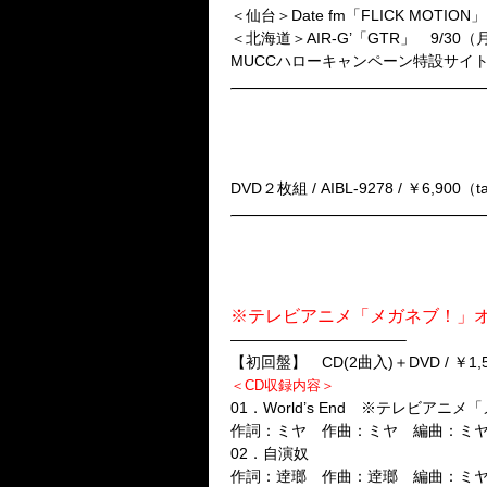
＜仙台＞Date fm「FLICK MOTION」
＜北海道＞AIR-G’「GTR」 9/30（月）
MUCCハローキャンペーン特設サイトURL：htt
★LIVE DVD
「MUCC Tour 2012-2013″Shangr
2013年10月2日(水)発売
DVD２枚組 / AIBL-9278 / ￥6,900（ta
★New Single
「World’s End」
2013年10月30日（水）発売
※テレビアニメ「メガネブ！」
———————————–
【初回盤】
CD(2曲入)＋DVD / ￥1,575(
＜CD収録内容＞
01．World’s End ※テレビア
作詞：ミヤ 作曲：ミヤ 編曲：ミ
02．自演奴
作詞：逹瑯 作曲：逹瑯 編曲：ミ