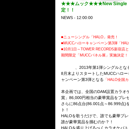
★★★ムック★★★New Sing
定！！
NEWS - 12:00:00
■ニューシングル「HALO」発売！
■MUCCハローキャンペーン第3弾「HA
■10月1日～TOWER RECORDS新宿店
期間限定「MUCCパネル展」実施決定！
MUCC
、2013年第1弾シングルとな
8月末よりスタートしたMUCCハローキ
ャンペーン第3弾となる
「HALO全国
本企画では、全国のDAM設置カラオケ
賞」86,000円相当の豪華賞品をプレ
さらに86点台(86.001点～86.
ト！
HALOを歌うだけで、誰でも豪華プ
誰が豪華賞品を掴むのか？！
HALOを盛り上げるべくカラオケバ