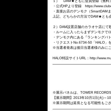
１） DAM★ともに会員登録（無料
・公式HPより登録 https://www.clubdam
・直接お店のデンモク（SmartDAM
上記、どちらかの方法でDAM★とも
２）DAM設置店舗のカラオケ店にて
・ルームに入ったらまずデンモクで
・デンモク内にある『ランキングバ
・リクエストNo.6734-50「HAL
※当選者発表は後日当選者様のみに
HALO特設サイトURL：http://www.muc
■ムック パネル展開詳細
【対象店舗】
■TOWER RECORDS新宿店 7
■TOWER RECORDS渋谷店 3
※展示パネルは、TOWER RECOR
【展示期間】2013年10月1日(火)～10
※展示期間は延長となる可能性もご