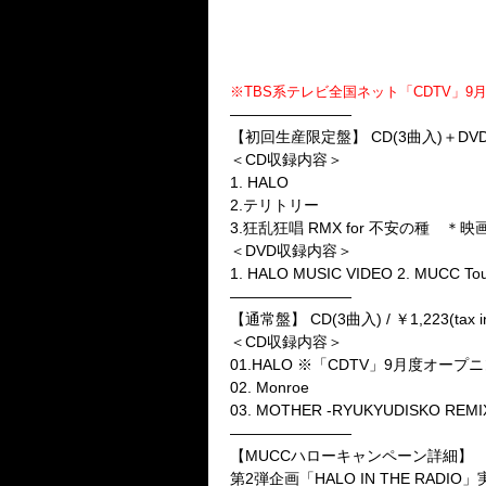
★New Single
「HALO」
2013年9月25日(水)発売
※TBS系テレビ全国ネット「CDTV」
————————
【初回生産限定盤】
CD(3曲入)＋DVD / 
＜CD収録内容＞
1. HALO
2.テリトリー
3.狂乱狂唱 RMX for 不安の種
＜DVD収録内容＞
1. HALO MUSIC VIDEO 2. MUCC
————————
【通常盤】
CD(3曲入) / ￥1,223(tax in
＜CD収録内容＞
01.HALO ※「CDTV」9月度オー
02. Monroe
03. MOTHER -RYUKYUDISKO REMI
————————
【MUCCハローキャンペーン詳細】
第2弾企画「HALO IN THE RAD