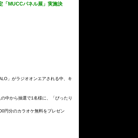
限定「MUCCパネル展」実施決
「HALO」がラジオオンエアされる中、キ
た人の中から抽選で1名様に、「ぴったり
,000円分のカラオケ無料をプレゼン