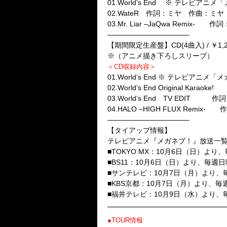
01.World’s End ※ テレ
02.WateR 作詞：ミヤ 作曲：ミ
03.Mr. Liar –JaQwa Remix
———————————–
【期間限定生産盤】
CD(4曲入) / ￥1,26
※（アニメ描き下ろしスリーブ）
＜CD収録内容＞
01.World’s End ※ テレ
02.World’s End Original 
03.World’s End TV EDI
04.HALO –HIGH FLUX Remi
———————————–
【タイアップ情報】
テレビアニメ『メガネブ！』放送一
■TOKYO MX：10月6日（日）より、
■BS11：10月6日（日）より、毎週日曜
■サンテレビ：10月7日（月）より、毎
■KBS京都：10月7日（月）より、毎週
■福井テレビ：10月9日（水）より、毎
●TOUR情報