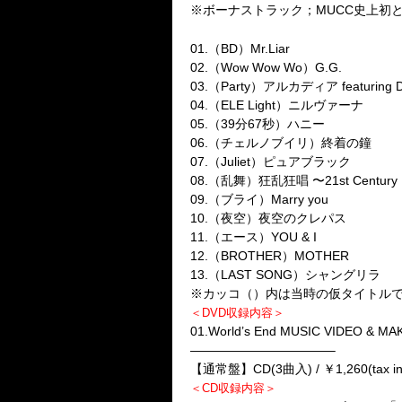
※ボーナストラック；MUCC史上初
＜DEMOGRI-LA of SHANGRI-L
01.（BD）Mr.Liar
02.（Wow Wow Wo）G.G.
03.（Party）アルカディア featuring D
04.（ELE Light）ニルヴァーナ
05.（39分67秒）ハニー
06.（チェルノブイリ）終着の鐘
07.（Juliet）ピュアブラック
08.（乱舞）狂乱狂唱 〜21st Century 
09.（ブライ）Marry you
10.（夜空）夜空のクレパス
11.（エース）YOU & I
12.（BROTHER）MOTHER
13.（LAST SONG）シャングリラ
※カッコ（）内は当時の仮タイトル
＜DVD収録内容＞
01.World’s End MUSIC VIDEO & MA
———————————–
【通常盤】
CD(3曲入) / ￥1,260(tax in
＜CD収録内容＞