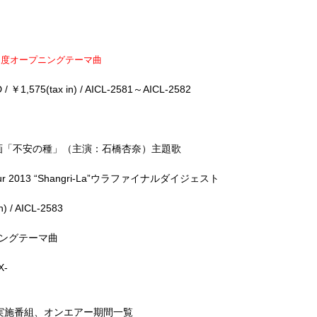
9月度オープニングテーマ曲
￥1,575(tax in) / AICL-2581～AICL-2582
 ＊映画「不安の種」（主演：石橋杏奈）主題歌
 Tour 2013 “Shangri-La”ウラファイナルダイジェスト
) / AICL-2583
プニングテーマ曲
X-
IO」実施番組、オンエアー期間一覧