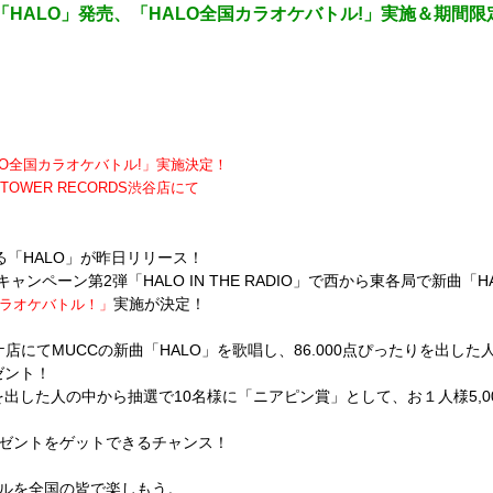
le「HALO」発売、「HALO全国カラオケバトル!」実施＆期間
LO全国カラオケバトル!」実施決定！
とTOWER RECORDS渋谷店にて
る「HALO」が昨日リリース！
ャンペーン第2弾「HALO IN THE RADIO」で西から東各局で新曲
実施が決定！
カラオケバトル！」
店にてMUCCの新曲「HALO」を歌唱し、86.000点ぴったりを出し
ゼント！
999点)を出した人の中から抽選で10名様に「ニアピン賞」として、お１人様5
レゼントをゲットできるチャンス！
トルを全国の皆で楽しもう。