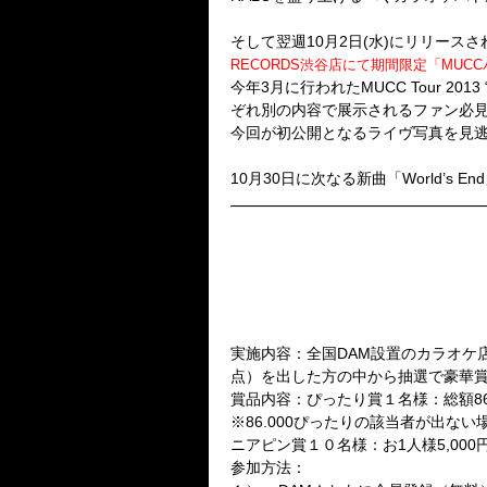
そして翌週10月2日(水)にリリースされるLI
RECORDS渋谷店にて期間限定「MUC
今年3月に行われたMUCC Tour 20
ぞれ別の内容で展示されるファン必
今回が初公開となるライヴ写真を見
10月30日に次なる新曲「World’
■HALO第３弾企画「HALO全
全国にあるDAM設置店舗のカラ
実施期間：2013年10月1日(火)～1
実施場所：全国のDAM設置カラ
実施内容：全国DAM設置のカラオケ店に
点）を出した方の中から抽選で豪華
賞品内容：ぴったり賞１名様：総額86
※86.000ぴったりの該当者が出な
ニアピン賞１０名様：お1人様5,00
参加方法：