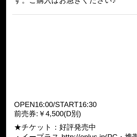
す。ご購入はお急ぎください♪
■「Crazy Monsters」〜HALLO
TY 2013〜■
2013.10.27(日)渋谷O-WEST
[出演]
・Crack6
・THE MICRO HEAD 4N’S
・ALvino
OPEN16:00/START16:30
前売券:￥4,500(D別)
★チケット：好評発売中
・イープラス http://eplus.jp(PC