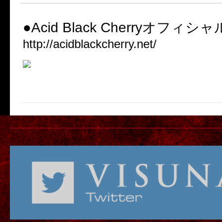
●Acid Black Cherryオフィ
http://acidblackcherry.net/