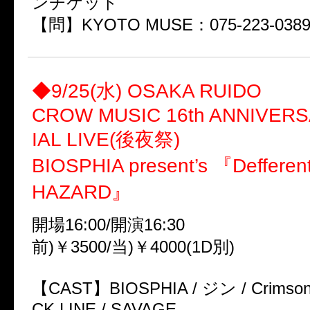
ンチケット
【問】KYOTO MUSE：075-223-038
◆9/25(水) OSAKA RUIDO
CROW MUSIC 16th ANNIVER
IAL LIVE(後夜祭)
BIOSPHIA present’s 『Defferent
HAZARD』
開場16:00/開演16:30
前)￥3500/当)￥4000(1D別)
【CAST】BIOSPHIA / ジン / Crimson 
CK LINE / SAVAGE