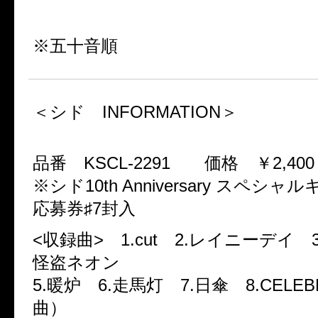
AYABIE / R指定 / アリス十番×スチームガールズ / カメレオ 
DaizyStripper / DOG inTheパラレルワールドオーケストラ /
※五十音順
＜シド INFORMATION＞
『Side B complete collection 〜e.B 2〜』
品番 KSCL-2291 価格 ￥2,40
※シド10th Anniversary スペシ
応募券♯7封入
<収録曲> 1.cut 2.レイニーデイ 3.s
怪盗ネオン
5.暖炉 6.走馬灯 7.日傘 8.CELEB
曲）